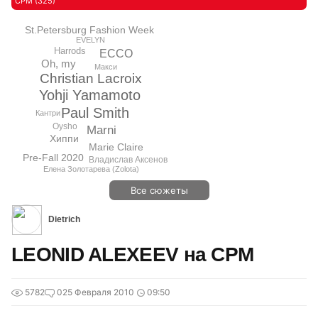
CPM (325)
St.Petersburg Fashion Week
EVELYN
Harrods
ECCO
Oh, my
Макси
Christian Lacroix
Yohji Yamamoto
Paul Smith
Кантри
Oysho
Marni
Хиппи
Marie Claire
Pre-Fall 2020
Владислав Аксенов
Елена Золотарева (Zolota)
Все сюжеты
Dietrich
LEONID ALEXEEV на CPM
5782
0
25 Февраля 2010
09:50