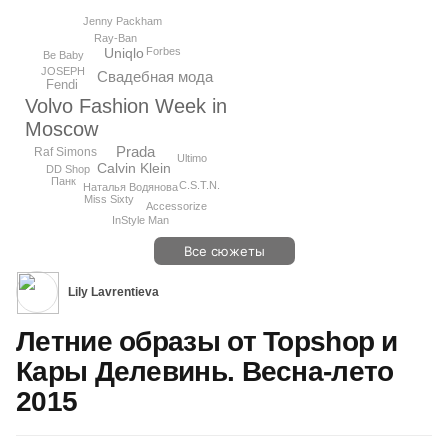
Jenny Packham
Ray-Ban
Forbes
Uniqlo
Be Baby
JOSEPH
Свадебная мода
Fendi
Volvo Fashion Week in
Moscow
Prada
Raf Simons
Ultimo
Calvin Klein
DD Shop
Панк
C.S.T.N.
Наталья Водянова
Miss Sixty
Accessorize
InStyle Man
Все сюжеты
Lily Lavrentieva
Летние образы от Topshop и
Кары Делевинь. Весна-лето
2015