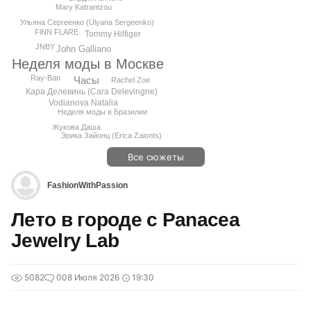
Mary Katrantzou
Ульяна Сергеенко (Ulyana Sergeenko)
FiNN FLARE
Tommy Hilfiger
JNBY
John Galliano
Неделя моды в Москве
Ray-Ban
Часы
Rachel Zoe
Кара Делевинь (Cara Delevingne)
Vodianova Natalia
Неделя моды в Бразилии
Жукова Даша
Эрика Зайонц (Erica Zaionts)
Все сюжеты
FashionWithPassion
Лето в городе с Panacea
Jewelry Lab
5082
0
08 Июля 2026
19:30