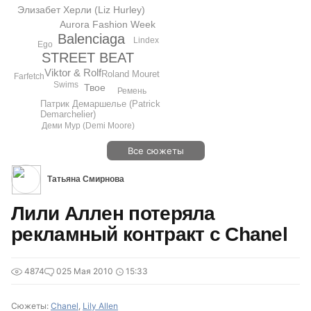
Элизабет Херли (Liz Hurley)
Aurora Fashion Week
Balenciaga
Lindex
Ego
STREET BEAT
Viktor & Rolf
Roland Mouret
Farfetch
Swims
Твое
Ремень
Патрик Демаршелье (Patrick
Demarchelier)
Деми Мур (Demi Moore)
Все сюжеты
Татьяна Смирнова
Лили Аллен потеряла
рекламный контракт с Chanel
4874
0
25 Мая 2010
15:33
Сюжеты:
Chanel
,
Lily Allen