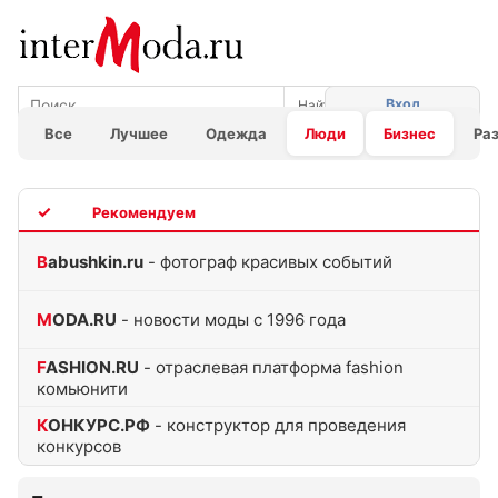
Вход
Все
Лучшее
Одежда
Люди
Бизнес
Ра
TOP
Babushkin.ru
- фотограф красивых событий
MODA.RU
- новости моды с 1996 года
FASHION.RU
- отраслевая платформа fashion
комьюнити
КОНКУРС.РФ
- конструктор для проведения
конкурсов