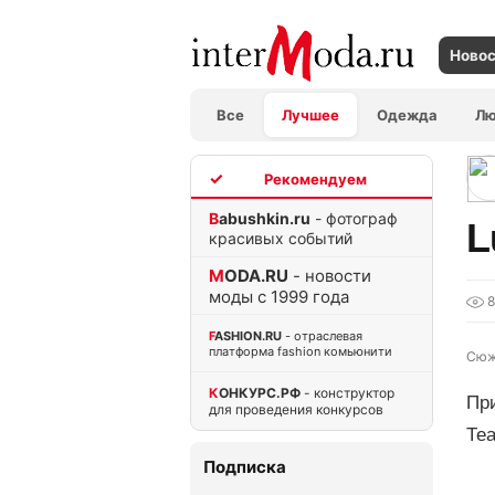
Ново
Все
Лучшее
Одежда
Л
TOP
Babushkin.ru
- фотограф
L
красивых событий
MODA.RU
- новости
моды с 1999 года
8
FASHION.RU
- отраслевая
платформа fashion комьюнити
Сюж
КОНКУРС.РФ
- конструктор
Пр
для проведения конкурсов
Те
Подписка