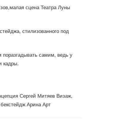
юзов,малая сцена Театра Луны
кстейджа, стилизованного под
ам поразгадывать самим, ведь у
и кадры.
онцепция Сергей Митяев Визаж,
 бекстейдж Арина Арт