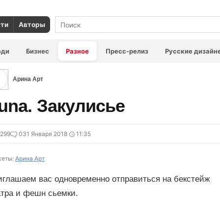
сти
Авторы
юди
Бизнес
Разное
Пресс-релиз
Русские дизайн
Арина Арт
una. Закулисье
299
0
31 Января 2018
11:35
еты:
Арина Арт
иглашаем вас одновременно отправиться на бекстейж
атра и фешн сьемки.