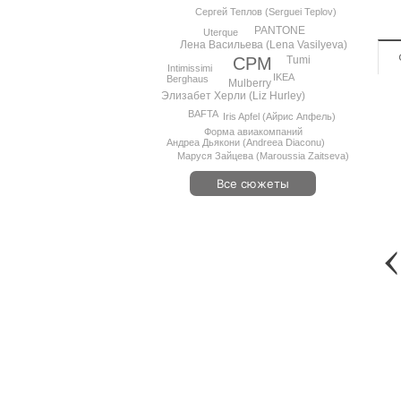
Сергей Теплов (Serguei Teplov)
PANTONE
Uterque
Лена Васильева (Lena Vasilyeva)
Tumi
CPM
Intimissimi
IKEA
Berghaus
Mulberry
Элизабет Херли (Liz Hurley)
BAFTA
Iris Apfel (Айрис Апфель)
Форма авиакомпаний
Андреа Дьякони (Andreea Diaconu)
Маруся Зайцева (Maroussia Zaitseva)
Все сюжеты