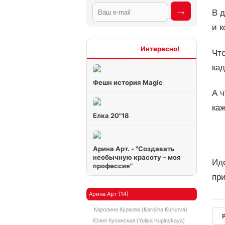
В д
и 
Интересно
Что
кад
Фешн история Magic
А ч
каж
Елка 20"18
Арина Арт. - "Создавать
необычную красоту – моя
Иде
профессия"
пр
Арина Арт (14)
Каролина Куркова (Karolina Kurkova)
Юлия Купинская (Yuliya Kupinskaya)