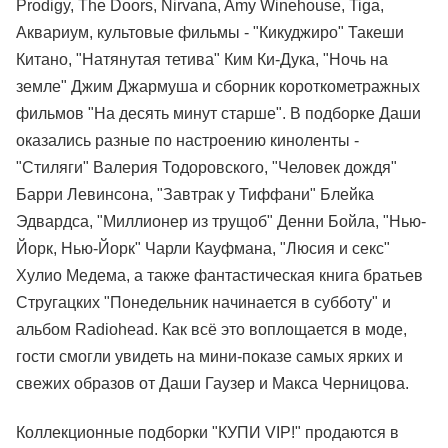
Prodigy, The Doors, Nirvana, Amy Winehouse, Tiga,
Аквариум, культовые фильмы - "Кикуджиро" Такеши
Китано, "Натянутая тетива" Ким Ки-Дука, "Ночь на
земле" Джим Джармуша и сборник короткометражных
фильмов "На десять минут старше". В подборке Даши
оказались разные по настроению киноленты -
"Стиляги" Валерия Тодоровского, "Человек дождя"
Барри Левинсона, "Завтрак у Тиффани" Блейка
Эдвардса, "Миллионер из трущоб" Денни Бойла, "Нью-
Йорк, Нью-Йорк" Чарли Кауфмана, "Люсия и секс"
Хулио Медема, а также фантастическая книга братьев
Стругацких "Понедельник начинается в субботу" и
альбом Radiohead. Как всё это воплощается в моде,
гости смогли увидеть на мини-показе самых ярких и
свежих образов от Даши Гаузер и Макса Черницова.
Коллекционные подборки "КУПИ VIP!" продаются в