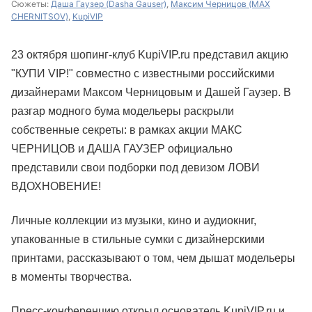
Сюжеты:
Даша Гаузер (Dasha Gauser)
,
Максим Черницов (MAX
CHERNITSOV)
,
KupiVIP
23 октября шопинг-клуб KupiVIP.ru представил акцию
"КУПИ VIP!" совместно с известными российскими
дизайнерами Максом Черницовым и Дашей Гаузер. В
разгар модного бума модельеры раскрыли
собственные секреты: в рамках акции МАКС
ЧЕРНИЦОВ и ДАША ГАУЗЕР официально
представили свои подборки под девизом ЛОВИ
ВДОХНОВЕНИЕ!
Личные коллекции из музыки, кино и аудиокниг,
упакованные в стильные сумки с дизайнерскими
принтами, рассказывают о том, чем дышат модельеры
в моменты творчества.
Пресс-конференцию открыл основатель KupiVIP.ru и