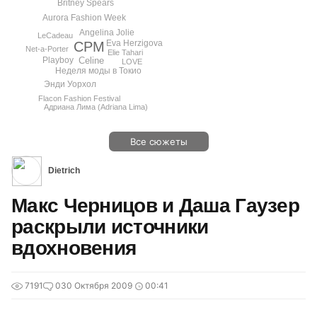
Britney Spears
Aurora Fashion Week
Angelina Jolie
LeCadeau
Eva Herzigova
CPM
Net-a-Porter
Elie Tahari
Playboy
Celine
LOVE
Неделя моды в Токио
Энди Уорхол
Flacon Fashion Festival
Адриана Лима (Adriana Lima)
Все сюжеты
Dietrich
Макс Черницов и Даша Гаузер
раскрыли источники
вдохновения
7191
0
30 Октября 2009
00:41