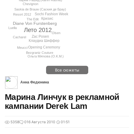
Карим Рашид (Karim Rashid)
Chevignon
Saskia de Brauw (Саския де Брау)
Sochi Fashion Week
Resort 2012
Кризис
The Edit
Diane Von Furstenberg
Luella
Лето 2012
Olsen
Zac Posen
Cacharel
Клаудиа Шиффер
Opening Ceremony
Meucci
Bezgraniz Couture
Ольга Мягкова (O.K.M.)
Все сюжеты
Анна Федюнина
Марина Линчук в рекламной
кампании Derek Lam
5358
0
16 Августа 2010
01:51