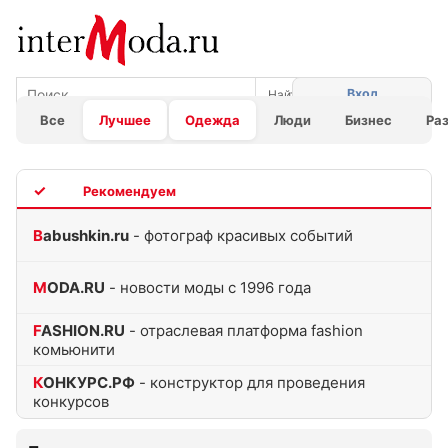
Вход
Все
Лучшее
Одежда
Люди
Бизнес
Ра
TOP
Babushkin.ru
- фотограф красивых событий
MODA.RU
- новости моды с 1996 года
FASHION.RU
- отраслевая платформа fashion
комьюнити
КОНКУРС.РФ
- конструктор для проведения
конкурсов