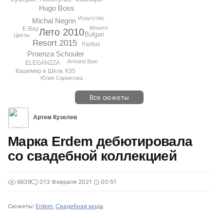
Hugo Boss
Искусство
Michal Negrin
Мохито
E-Bay
Лето 2010
Bulgari
Цветы
Resort 2015
Parfois
Proenza Schouler
Armand Basi
ELEGANZZA
Кашемир и Шелк. К35
Юлия Саркисова
Все сюжеты
Артем Кузелев
Марка Erdem дебютировала
со свадебной коллекцией
6639
0
13 Февраля 2021
00:51
Сюжеты:
Erdem
,
Свадебная мода