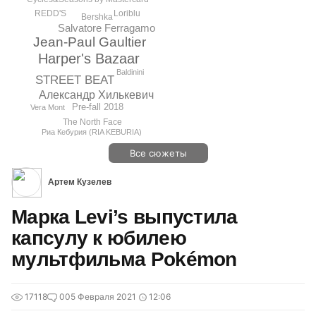
Loriblu
REDD'S
Bershka
Salvatore Ferragamo
Jean-Paul Gaultier
Harper's Bazaar
Baldinini
STREET BEAT
Александр Хилькевич
Pre-fall 2018
Vera Mont
The North Face
Риа Кебурия (RIA KEBURIA)
Все сюжеты
Артем Кузелев
Марка Levi’s выпустила
капсулу к юбилею
мультфильма Pokémon
17118
0
05 Февраля 2021
12:06