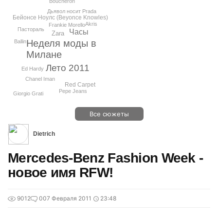
Boucheron
Дьявол носит Prada
Бейонсе Ноулс (Beyonce Knowles)
Akris
Frankie Morello
Пастораль
Часы
Zara
Неделя моды в
Ballin
Милане
Лето 2011
Ed Hardy
Chanel Iman
Red Carpet
Pepe Jeans
Giorgio Grati
Все сюжеты
Dietrich
Mercedes-Benz Fashion Week -
новое имя RFW!
9012
0
07 Февраля 2011
23:48