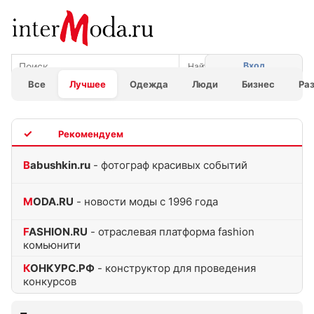
Вход
Все
Лучшее
Одежда
Люди
Бизнес
Ра
TOP
Babushkin.ru
- фотограф красивых событий
MODA.RU
- новости моды с 1996 года
FASHION.RU
- отраслевая платформа fashion
комьюнити
КОНКУРС.РФ
- конструктор для проведения
конкурсов