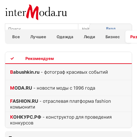
Вход
Все
Лучшее
Одежда
Люди
Бизнес
Ра
TOP
Babushkin.ru
- фотограф красивых событий
MODA.RU
- новости моды с 1996 года
FASHION.RU
- отраслевая платформа fashion
комьюнити
КОНКУРС.РФ
- конструктор для проведения
конкурсов