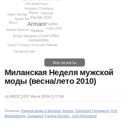
The North Face
Hussein Chalayan
Teana
Галстук
Helen Yarmak
Pre-fall 2016
Арина Арт
Armani
Bosco
Playboy
cruise 2020
Audrey Hepburn
Reebok
Игорь Чапурин (CHAPURIN)
Hunkemöller
Гвинет Пэлтроу (Gwyneth Paltrow)
Городской шик
Все сюжеты
Миланская Неделя мужской
моды (весна/лето 2010)
6823
0
07 Июля 2009
17:59
Сюжеты:
Неделя моды в Милане
,
Armani
,
Salvatore Ferragamo
,
Dirk
Bikkembergs
,
Dsquared
,
Frankie Morello
,
John Richmond