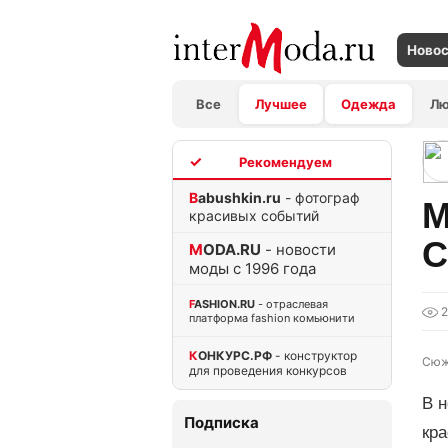
Ново
Все
Лучшее
Одежда
Л
TOP
Babushkin.ru
- фотограф
М
красивых событий
C
MODA.RU
- новости
моды с 1996 года
FASHION.RU
- отраслевая
платформа fashion комьюнити
КОНКУРС.РФ
- конструктор
Сюж
для проведения конкурсов
В н
Подписка
кра