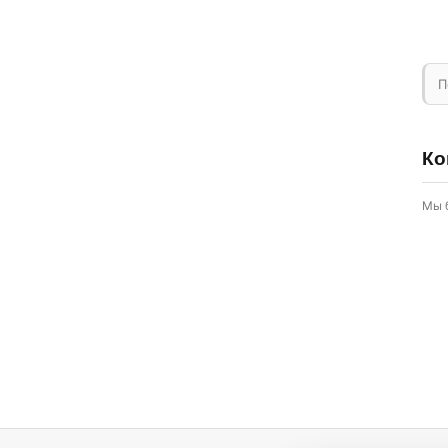
П
Ко
Мы 