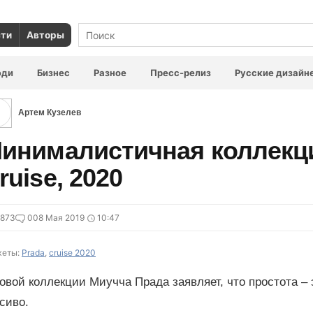
сти
Авторы
юди
Бизнес
Разное
Пресс-релиз
Русские дизайн
Артем Кузелев
инималистичная коллекци
ruise, 2020
2873
0
08 Мая 2019
10:47
еты:
Prada
,
cruise 2020
овой коллекции Миучча Прада заявляет, что простота – 
сиво.