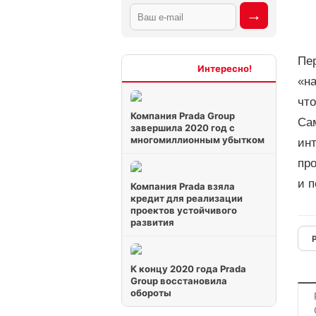
Пе
Интересно
«н
что
Компания Prada Group
Сам
завершила 2020 год с
многомиллионным убытком
ин
про
и п
Компания Prada взяла
кредит для реализации
проектов устойчивого
развития
К концу 2020 года Prada
Group восстановила
обороты