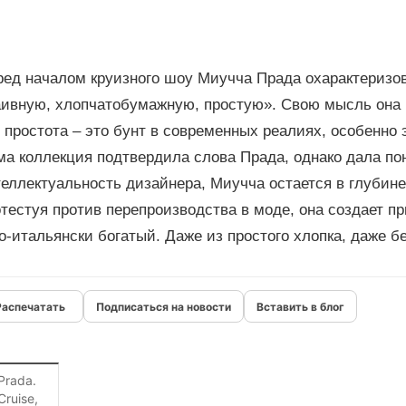
ред началом круизного шоу Миучча Прада охарактеризов
аивную, хлопчатобумажную, простую». Свою мысль она 
 простота – это бунт в современных реалиях, особенно 
а коллекция подтвердила слова Прада, однако дала пон
теллектуальность дизайнера, Миучча остается в глубин
тестуя против перепроизводства в моде, она создает п
о-итальянски богатый. Даже из простого хлопка, даже б
Подписаться на новости
Вставить в блог
Prada.
Cruise,