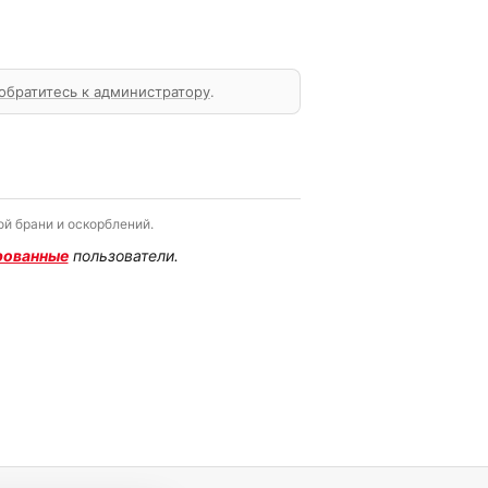
обратитесь к администратору
.
й брани и оскорблений.
рованные
пользователи.