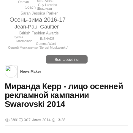
YanaStasia
Osman
Guy Laroche
Coach
Шоколад
Sarah Jessica Parker
Осень-зима 2016-17
Jean-Paul Gaultier
British Fashion Awards
Куклы
INSHADE
Marmalade
Gemma Ward
Сергей Москаленко (Sergei Moskalenko)
Все сюжеты
News Maker
Миранда Керр - лицо осенней
рекламной кампании
Swarovski 2014
3891
0
07 Июля 2014
13:28