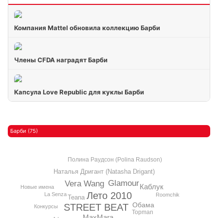
Компания Mattel обновила коллекцию Барби
Члены CFDA наградят Барби
Капсула Love Republic для куклы Барби
Барби (75)
Полина Раудсон (Polina Raudson)
Наталья Дригант (Natasha Drigant)
Glamour
Vera Wang
Каблук
Новые имена
Лето 2010
La Senza
Roomchik
Teana
Обама
STREET BEAT
Конкурсы
Topman
MaxMara