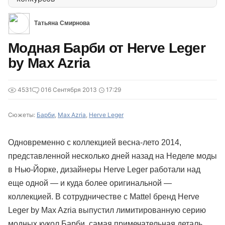
Татьяна Смирнова
Модная Барби от Herve Leger
by Max Azria
4531
0
16 Сентября 2013
17:29
Сюжеты:
Барби
,
Max Azria
,
Herve Leger
Одновременно с коллекцией весна-лето 2014,
представленной несколько дней назад на Неделе моды
в Нью-Йорке, дизайнеры Herve Leger работали над
еще одной — и куда более оригинальной —
коллекцией. В сотрудничестве с Mattel бренд Herve
Leger by Max Azria выпустил лимитированную серию
модных кукол Барби, самая примечательная деталь