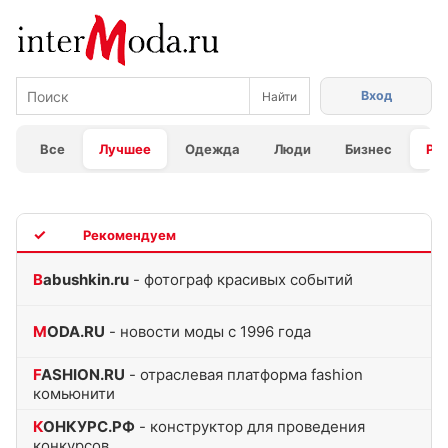
Вход
Все
Лучшее
Одежда
Люди
Бизнес
Ра
TOP
Babushkin.ru
- фотограф красивых событий
MODA.RU
- новости моды с 1996 года
FASHION.RU
- отраслевая платформа fashion
комьюнити
КОНКУРС.РФ
- конструктор для проведения
конкурсов