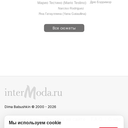
Дрю Бэрримор
Марио Тестино (Mario Testino)
Narciso Rodriguez
Яна Гатауллина (Yana Gataullina)
Все сюжеты
Dima Babushkin © 2000 - 2026
Обратная связь
Реклама на сайте
F.A.Q.
О нас
Мы используем cookie