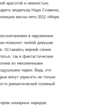
ной красотой и нежностью,
дарить модельер Надя Славина,
ллекцию весна-лето 2011 «Море.
косочетаниями в окруженнии
рая позволит любой девушке
е. Оставаясь верной своим
латья, так и фантастические
полнив их неизменными
оздушными парео. Ведь это
рые могут украсить не только
просто романтический пляжный
втором шикарных нарядов,