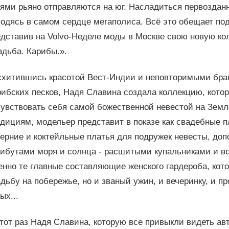
ями рьяно отправляются на юг. Насладиться первоздан
ходясь в самом сердце мегаполиса. Всё это обещает по
дставив на Volvo-Неделе моды в Москве свою новую ко
адьба. Карибы.».
схитившись красотой Вест-Индии и неповторимыми бра
рибских песков, Надя Славина создала коллекцию, кото
чувствовать себя самой божественной невестой на Земл
дициям, модельер представит в показе как свадебные п
черние и коктейльные платья для подружек невесты, до
рибутами моря и солнца - расшитыми купальниками и в
нно те главные составляющие женского гардероба, кото
дьбу на побережье, но и званый ужин, и вечеринку, и 
ых...
тот раз Надя Славина, которую все привыкли видеть а