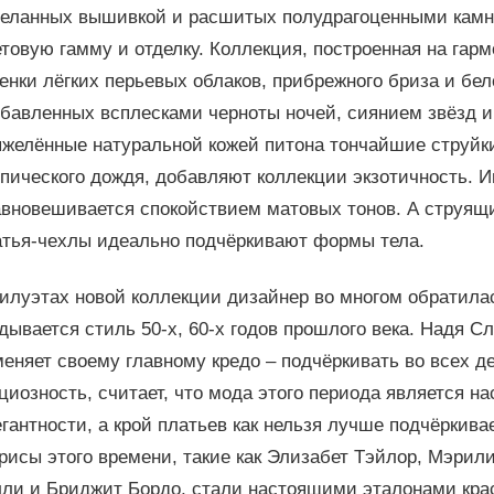
деланных вышивкой и расшитых полудрагоценными камня
товую гамму и отделку. Коллекция, построенная на гарм
енки лёгких перьевых облаков, прибрежного бриза и бел
збавленных всплесками черноты ночей, сиянием звёзд и
яжелённые натуральной кожей питона тончайшие струйк
пического дождя, добавляют коллекции экзотичность. И
авновешивается спокойствием матовых тонов. А струящи
атья-чехлы идеально подчёркивают формы тела.
илуэтах новой коллекции дизайнер во многом обратилась
дывается стиль 50-х, 60-х годов прошлого века. Надя Сл
еняет своему главному кредо – подчёркивать во всех д
циозность, считает, что мода этого периода является
гантности, а крой платьев как нельзя лучше подчёркива
рисы этого времени, такие как Элизабет Тэйлор, Мэрил
лли и Бриджит Бордо, стали настоящими эталонами крас