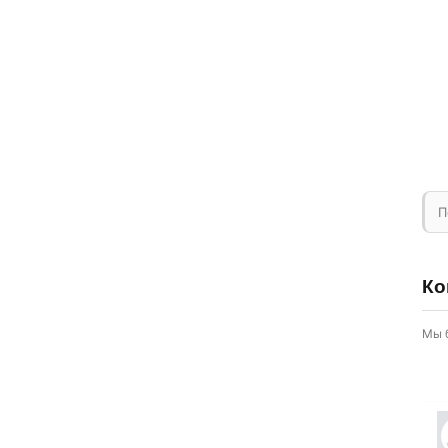
П
Ко
Мы 