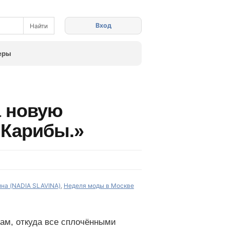
Вход
еры
а новую
.Карибы.»
на (NADIA SLAVINA)
,
Неделя моды в Москве
там, откуда все сплочёнными