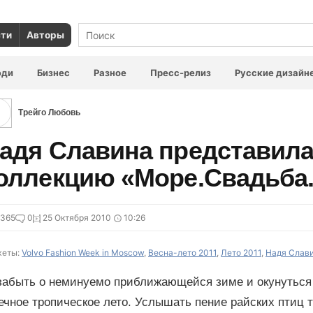
сти
Авторы
юди
Бизнес
Разное
Пресс-релиз
Русские дизайн
Трейго Любовь
адя Славина представил
оллекцию «Море.Свадьба
9365
0
25 Октября 2010
10:26
еты:
Volvo Fashion Week in Moscow
,
Весна-лето 2011
,
Лето 2011
,
Надя Слави
забыть о неминуемо приближающейся зиме и окунуться
ечное тропическое лето. Услышать пение райских птиц 