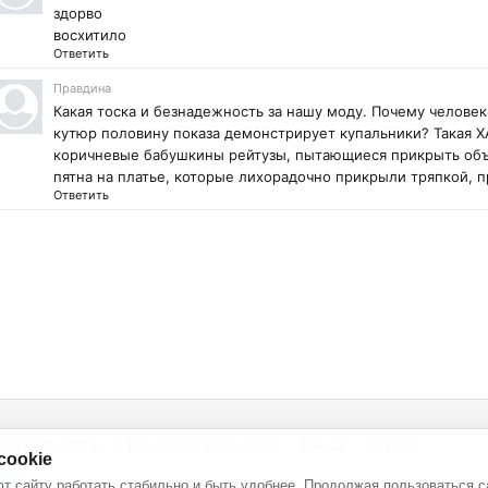
здорво
восхитило
Ответить
Правдина
Какая тоска и безнадежность за нашу моду. Почему человек
кутюр половину показа демонстрирует купальники? Такая ХА
коричневые бабушкины рейтузы, пытающиеся прикрыть об
пятна на платье, которые лихорадочно прикрыли тряпкой, п
Ответить
ратная связь
Реклама на сайте
F.A.Q.
О нас
cookie
Электронное СМИ рег. № 77-4978. Перепечатка текстов - только с активной
т сайту работать стабильно и быть удобнее. Продолжая пользоваться с