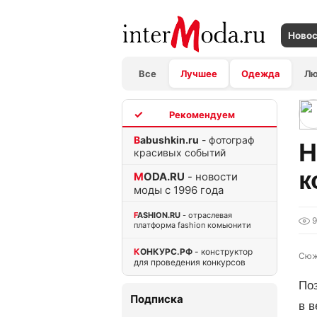
Ново
Все
Лучшее
Одежда
Л
TOP
Babushkin.ru
- фотограф
Н
красивых событий
к
MODA.RU
- новости
моды с 1996 года
FASHION.RU
- отраслевая
платформа fashion комьюнити
КОНКУРС.РФ
- конструктор
Сюж
для проведения конкурсов
По
Подписка
в в