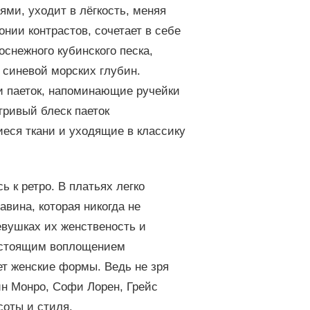
ми, уходит в лёгкость, меняя
онии контрастов, сочетает в себе
оснежного кубинского песка,
 синевой морских глубин.
и паеток, напоминающие ручейки
гривый блеск паеток
еся ткани и уходящие в классику
 к ретро. В платьях легко
авина, которая никогда не
евушках их женственость и
 настоящим воплощением
ет женские формы. Ведь не зря
ин Монро, Софи Лорен, Грейс
оты и стиля.