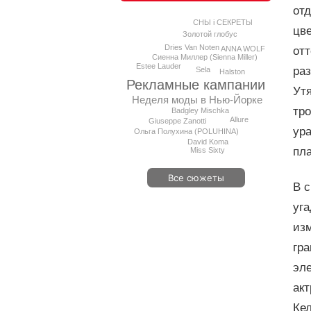
от
СНЫ i СЕКРЕТЫ
цве
Золотой глобус
Dries Van Noten
ANNA WOLF
отт
Сиенна Миллер (Sienna Miller)
Estee Lauder
ра
Sela
Halston
Рекламные кампании
Ут
Неделя моды в Нью-Йорке
тро
Badgley Mischka
Allure
Giuseppe Zanotti
ур
Ольга Полухина (POLUHINA)
David Koma
пл
Miss Sixty
Все сюжеты
В с
уга
изм
гра
эле
акт
Ке