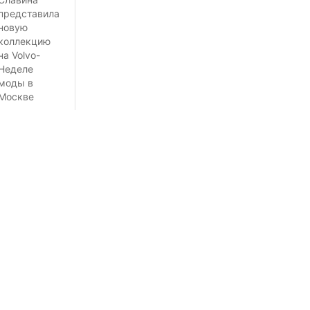
представила
новую
коллекцию
на Volvo-
Неделе
моды в
Москве