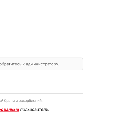
обратитесь к администратору
.
й брани и оскорблений.
рованные
пользователи.