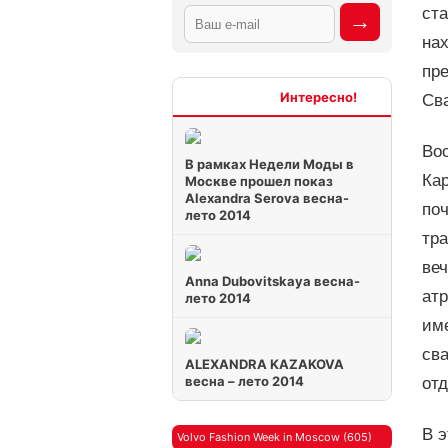
ста
на
пре
Интересно
Св
Во
В рамках Недели Моды в
Ка
Москве прошел показ
Alexandra Serova весна-
по
лето 2014
тра
ве
Anna Dubovitskaya весна-
ат
лето 2014
име
сва
ALEXANDRA KAZAKOVA
весна – лето 2014
отд
В э
Volvo Fashion Week in Moscow (605)