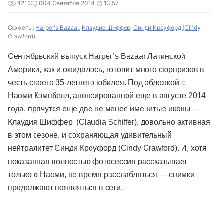
4212
0
04 Сентября 2014
13:57
Сюжеты:
Harper's Bazaar
,
Клаудиа Шиффер
,
Синди Кроуфорд (Cindy
Crawford)
Сентябрьский выпуск Harper’s Bazaar Латинской
Америки,
как и ожидалось
, готовит много сюрпризов в
честь своего 35-летнего юбилея. Под обложкой с
Наоми Кэмпбелл, анонсированной еще в августе 2014
года, прячутся еще две не менее именитые иконы —
Клаудия Шиффер (Claudia Schiffer), довольно активная
в этом сезоне, и сохраняющая удивительный
нейтралитет Синди Кроуфорд (Cindy Crawford). И, хотя
показанная полностью фотосессия рассказывает
только о Наоми, не время расслабляться — снимки
продолжают появляться в сети.