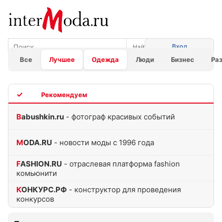
Вход
Все
Лучшее
Одежда
Люди
Бизнес
Ра
TOP
Babushkin.ru
- фотограф красивых событий
MODA.RU
- новости моды с 1996 года
FASHION.RU
- отраслевая платформа fashion
комьюнити
КОНКУРС.РФ
- конструктор для проведения
конкурсов