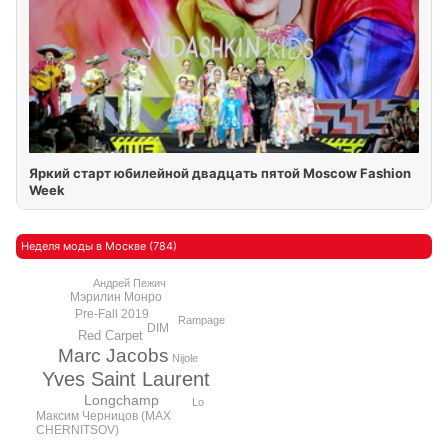
Яркий старт юбилейной двадцать пятой Moscow Fashion
Week
Неделя моды в Москве (784)
Андрей Пежич
Мэрилин Монро
Pre-Fall 2019
Rampage
DIM
Red Carpet
Marc Jacobs
Nijole
Yves Saint Laurent
Longchamp
Lo
Максим Черницов (MAX
CHERNITSOV)