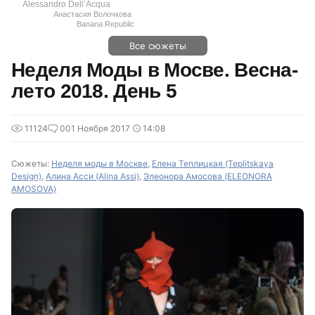
Alessandro Dell’Acqua
Анастасия Волочкова
Banana Republic
Все сюжеты
Неделя Моды в Мосве. Весна-
лето 2018. День 5
11124
0
01 Ноября 2017
14:08
Сюжеты:
Неделя моды в Москве
,
Елена Теплицкая (Teplitskaya
Design)
,
Алина Асси (Alina Assi)
,
Элеонора Амосова (ELEONORA
AMOSOVA)