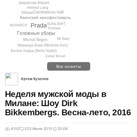
Шарапова Мария
Helmut Lang
Giambattista Valli
Обама
Каннский кинофестиваль
SUNLIGHT
Prada
MONARCH
Ателье
Головные уборы
Be Baby
Michal Negrin
Миранда Керр (Miranda Kerr)
Белла Хадид (Bella Hadid)
Zuhair Murad
Все сюжеты
Артем Кузелев
Неделя мужской моды в
Милане: Шоу Dirk
Bikkembergs. Весна-лето, 2016
4152
0
23 Июня 2015
20:06