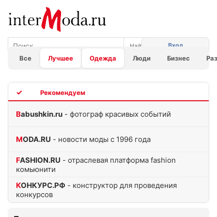
Вход
Все
Лучшее
Одежда
Люди
Бизнес
Ра
TOP
Babushkin.ru
- фотограф красивых событий
MODA.RU
- новости моды с 1996 года
FASHION.RU
- отраслевая платформа fashion
комьюнити
КОНКУРС.РФ
- конструктор для проведения
конкурсов