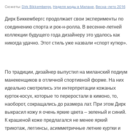
Сюжеты:
Dirk Bikkembergs
,
Неделя моды в Милане
,
Весна-лето 2016
Дирк Биккембергс продолжает свои эксперименты по
соединению спорта и рок-н-ролла. В весенне-летней
коллекции будущего года дизайнеру это удалось как
никогда удачно. Этот стиль уже назвали «спорт кутюр».
По традиции, дизайнер выпустил на миланский подиум
манекенщиков в отличной спортивной форме. На них
идеально смотрелись эти интерпретации кожаных
курток-косух, которые то переростали в кимоно, то,
наоборот, сокращались до размера лат. При этом Дирк
выкрасил кожу я очень яркие цвета – зеленый и синий.
К крашеной коже предлагался не менее яркий
трикотаж, леггинсы, асимметричные летние куртки и