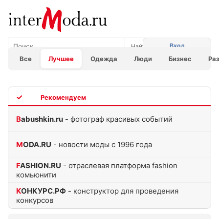
Вход
Все
Лучшее
Одежда
Люди
Бизнес
Ра
TOP
Babushkin.ru
- фотограф красивых событий
MODA.RU
- новости моды с 1996 года
FASHION.RU
- отраслевая платформа fashion
комьюнити
КОНКУРС.РФ
- конструктор для проведения
конкурсов