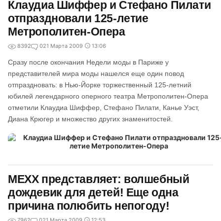
Клаудиа Шиффер и Стефано Пилати
отпраздновали 125-летие
Метрополитен-Опера
8392
0
21 Марта 2009
13:06
Сразу после окончания Недели моды в Париже у
представителей мира моды нашелся еще один повод
отпраздновать: в Нью-Йорке торжественный 125-летний
юбилей легендарного оперного театра Метрополитен-Опера
отметили Клаудиа Шиффер, Стефано Пилати, Канье Уэст,
Диана Крюгер и множество других знаменитостей.
MEXX представляет: волшебный
дождевик для детей! Еще одна
причина полюбить непогоду!
7962
0
21 Марта 2009
12:53