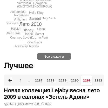
Отчаянные домохозяйки
Чистова и Эндоурова
(CHISTOVAENDOUROVA)
Alphamoda
Hello Kitty
Marc&Andre
Santoni
Tory Burch
Affliction
Лето 2010
Von Vonni
Halston
Olsen
Disney
Alice+Olivia
Isabel Marant
Courtney Love (Кортни Лав)
Kate Spade
Александр Терехов
Все сюжеты
Лучшее
1
…
2287
2288
2289
2290
2291
2292
Новая коллекция Lejaby весна-лето
2009 в салонах «Эстель Адони»
8526
0
21 Марта 2009
15:57