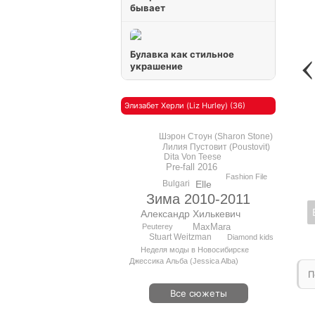
бывает
Булавка как стильное
украшение
Элизабет Херли (Liz Hurley) (36)
Шэрон Стоун (Sharon Stone)
Лилия Пустовит (Poustovit)
Dita Von Teese
Pre-fall 2016
Fashion File
Bulgari
Elle
Зима 2010-2011
Александр Хилькевич
MaxMara
Peuterey
Stuart Weitzman
Diamond kids
Неделя моды в Новосибирске
Джессика Альба (Jessica Alba)
П
Все сюжеты