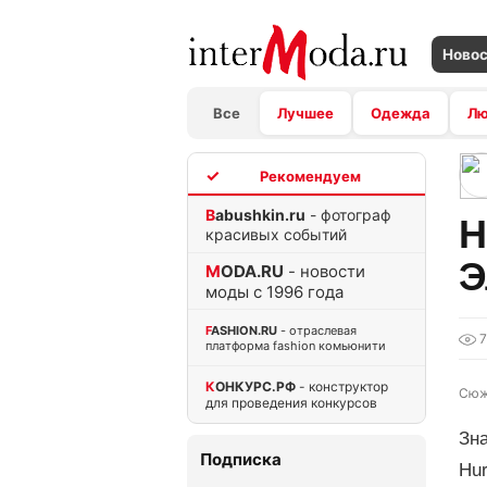
Ново
Все
Лучшее
Одежда
Л
TOP
Babushkin.ru
- фотограф
Н
красивых событий
Э
MODA.RU
- новости
моды с 1996 года
FASHION.RU
- отраслевая
платформа fashion комьюнити
КОНКУРС.РФ
- конструктор
Сюж
для проведения конкурсов
Зна
Подписка
Hur