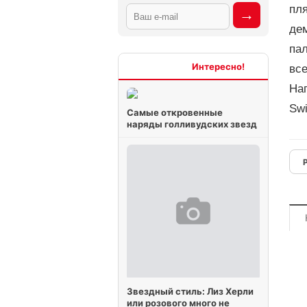
пля
де
пал
Интересно
все
Нап
Swi
Самые откровенные
наряды голливудских звезд
Звездный стиль: Лиз Херли
или розового много не