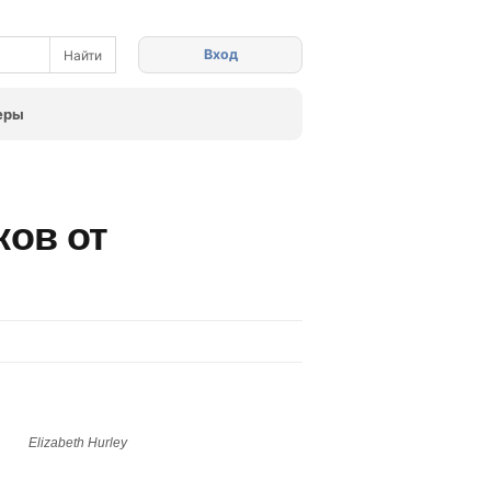
Вход
еры
ков от
Elizabeth Hurley