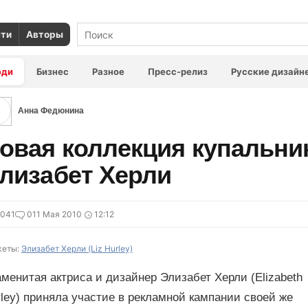
сти
Авторы
юди
Бизнес
Разное
Пресс-релиз
Русские дизайн
Анна Федюнина
овая коллекция купальни
лизабет Херли
7041
0
11 Мая 2010
12:12
еты:
Элизабет Херли (Liz Hurley)
менитая актриса и дизайнер Элизабет Херли (Elizabeth
ley) приняла участие в рекламной кампании своей же