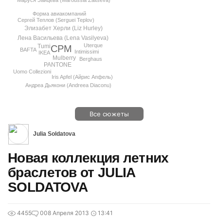
Маруся Зайцева (Maroussia Zaitseva)
Форма авиакомпаний
Сергей Теплов (Serguei Teplov)
Элизабет Херли (Liz Hurley)
Лена Васильева (Lena Vasilyeva)
Uterque
Tumi
CPM
BAFTA
Intimissimi
IKEA
Mulberry
Berghaus
PANTONE
Uomo Collezioni
Iris Apfel (Айрис Апфель)
Андреа Дьякони (Andreea Diaconu)
Все сюжеты
Julia Soldatova
Новая коллекция летних
браслетов от JULIA
SOLDATOVA
4455
0
08 Апреля 2013
13:41