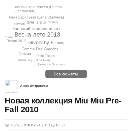
Хелена Кристенсен (Helena
Christensen)
Лена Васильева (Lena Vasilyeva)
River Island
Catimini
Swatch
Каннский кинофестиваль
Весна-лето 2013
Etam
Resort 2012
Givenchy
Harrods
Comme Des Garcons
Грэмми
Philip Treacy
Дима Неу (Dima Neu)
Ermanno Scervino
Все сюжеты
Анна Федюнина
Новая коллекция Miu Miu Pre-
Fall 2010
7075
0
18 Июня 2010
13:56