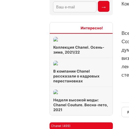
Ко
Интересно
Вс
Со
Коллекция Chanel. Осень-
ду
зима, 2021/22
виз
ле
В компании Chanel
сте
рассказали о кадровых
перестановках
Неделя высокой моды:
Chanel Couture. Весна-лето,
2021
Chanel (499)