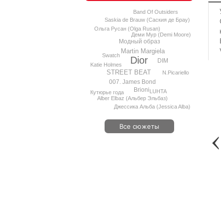
Band Of Outsiders
Saskia de Brauw (Саския де Брау)
Ольга Русан (Olga Rusan)
Деми Мур (Demi Moore)
Модный образ
Martin Margiela
Swatch
Dior
DIM
Katie Holmes
STREET BEAT
N.Picariello
007. James Bond
Brioni
LUHTA
Кутюрье года
Alber Elbaz (Альбер Эльбаз)
Джессика Альба (Jessica Alba)
Все сюжеты