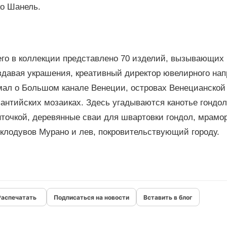
ко Шанель.
его в коллекции представлено 70 изделий, вызывающих
здавая украшения, креативный директор ювелирного нап
мал о Большом канале Венеции, островах Венецианской
антийских мозаиках. Здесь угадываются канотье гондол
нточкой, деревянные сваи для швартовки гондол, мрамо
клодувов Мурано и лев, покровительствующий городу.
Подписаться на новости
Вставить в блог