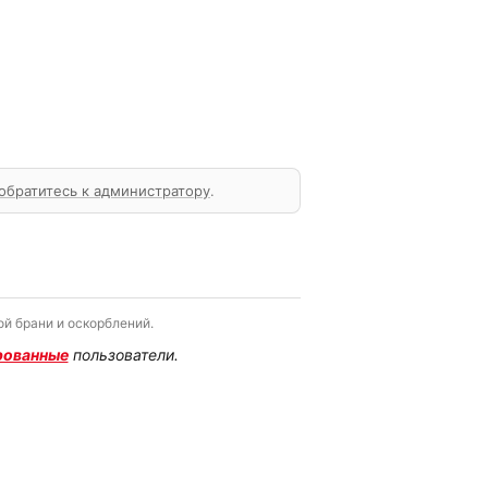
обратитесь к администратору
.
й брани и оскорблений.
рованные
пользователи.