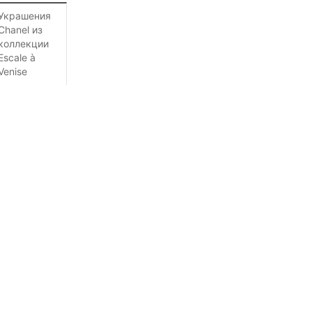
Украшения
Chanel из
коллекции
Escale à
Venise