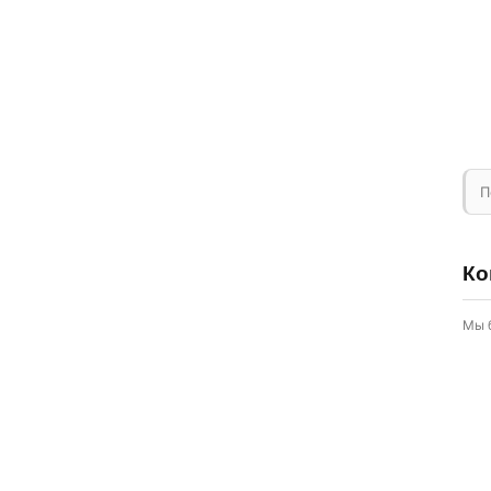
П
Ко
Мы 