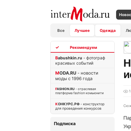
Ново
Все
Лучшее
Одежда
Л
TOP
Babushkin.ru
- фотограф
Н
красивых событий
и
MODA.RU
- новости
моды с 1996 года
FASHION.RU
- отраслевая
1
платформа fashion комьюнити
КОНКУРС.РФ
- конструктор
Сюж
для проведения конкурсов
Па
Подписка
Укр