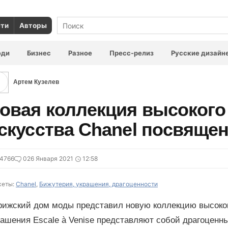
сти
Авторы
юди
Бизнес
Разное
Пресс-релиз
Русские дизайн
Артем Кузелев
овая коллекция высокого
скусства Chanel посвяще
4766
0
26 Января 2021
12:58
еты:
Chanel
,
Бижутерия, украшения, драгоценности
рижский дом моды представил новую коллекцию высоког
ашения Escale à Venise представляют собой драгоценны