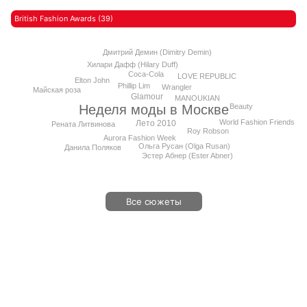
British Fashion Awards (39)
Дмитрий Демин (Dimitry Demin)
Хилари Дафф (Hilary Duff)
Coca-Cola
LOVE REPUBLIC
Elton John
Phillip Lim
Wrangler
Майская роза
Glamour
MANOUKIAN
Beauty
Неделя моды в Москве
World Fashion Friends
Лето 2010
Рената Литвинова
Roy Robson
Aurora Fashion Week
Ольга Русан (Olga Rusan)
Данила Поляков
Эстер Абнер (Ester Abner)
Все сюжеты