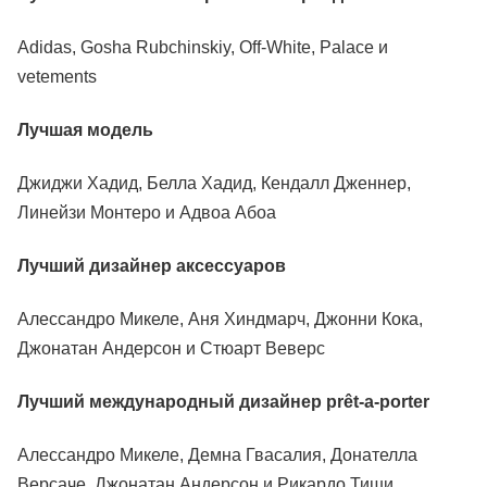
Adidas, Gosha Rubchinskiy, Off-White, Palace и
vetements
Лучшая модель
Джиджи Хадид, Белла Хадид, Кендалл Дженнер,
Линейзи Монтеро и Адвоа Абоа
Лучший дизайнер аксессуаров
Алессандро Микеле, Аня Хиндмарч, Джонни Кока,
Джонатан Андерсон и Стюарт Веверс
Лучший международный дизайнер
pr
ê
t
-
a
-
porter
Алессандро Микеле, Демна Гвасалия, Донателла
Версаче, Джонатан Андерсон и Рикардо Тиши.