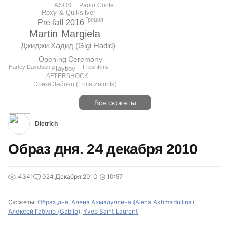
Paolo Conte
ASOS
Roxy & Quiksilver
Греция
Pre-fall 2016
Martin Margiela
Джиджи Хадид (Gigi Hadid)
Opening Ceremony
Freshfilms
Harley Davidson
Playboy
AFTERSHOCK
Эрика Зайонц (Erica Zaionts)
Все сюжеты
Dietrich
Образ дня. 24 декабря 2010
4341
0
24 Декабря 2010
10:57
Сюжеты:
Образ дня
,
Алена Ахмадуллина (Alena Akhmadullina)
,
Алексей Габило (Gabilo)
,
Yves Saint Laurent