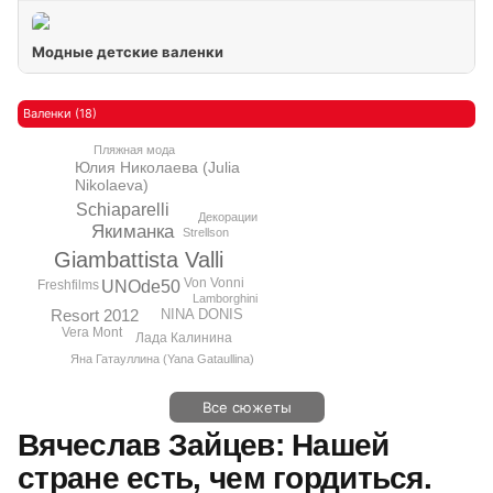
Модные детские валенки
Валенки (18)
Пляжная мода
Юлия Николаева (Julia
Nikolaeva)
Schiaparelli
Декорации
Якиманка
Strellson
Giambattista Valli
Von Vonni
Freshfilms
UNOde50
Lamborghini
Resort 2012
NINA DONIS
Vera Mont
Лада Калинина
Яна Гатауллина (Yana Gataullina)
Все сюжеты
Вячеслав Зайцев: Нашей
стране есть, чем гордиться.