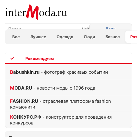
Вход
Все
Лучшее
Одежда
Люди
Бизнес
Ра
TOP
Babushkin.ru
- фотограф красивых событий
MODA.RU
- новости моды с 1996 года
FASHION.RU
- отраслевая платформа fashion
комьюнити
КОНКУРС.РФ
- конструктор для проведения
конкурсов