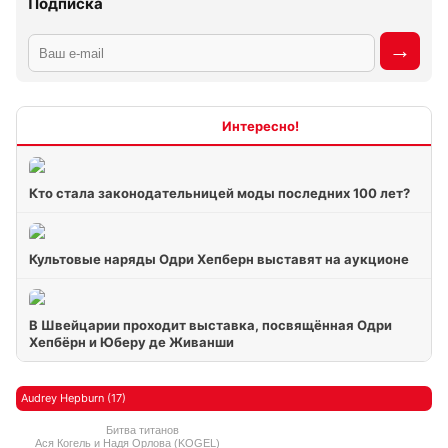
Подписка
Интересно
Кто стала законодательницей моды последних 100 лет?
Культовые наряды Одри Хепберн выставят на аукционе
В Швейцарии проходит выставка, посвящённая Одри
Хепбёрн и Юберу де Живанши
Audrey Hepburn (17)
Битва титанов
Ася Когель и Надя Орлова (KOGEL)