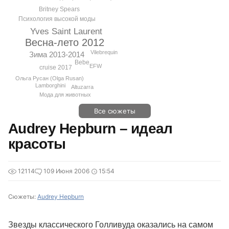
Britney Spears
Психология высокой моды
Yves Saint Laurent
Весна-лето 2012
Vilebrequin
Зима 2013-2014
Bebe
EFW
cruise 2017
Ольга Русан (Olga Rusan)
Lamborghini
Altuzarra
Мода для животных
Все сюжеты
Audrey Hepburn – идеал
красоты
12114
1
09 Июня 2006
15:54
Сюжеты:
Audrey Hepburn
Звезды классического Голливуда оказались на самом