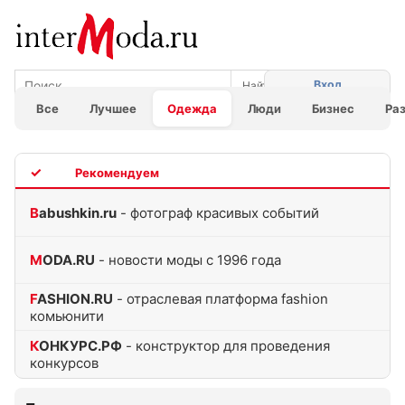
Вход
Все
Лучшее
Одежда
Люди
Бизнес
Ра
TOP
Babushkin.ru
- фотограф красивых событий
MODA.RU
- новости моды с 1996 года
FASHION.RU
- отраслевая платформа fashion
комьюнити
КОНКУРС.РФ
- конструктор для проведения
конкурсов