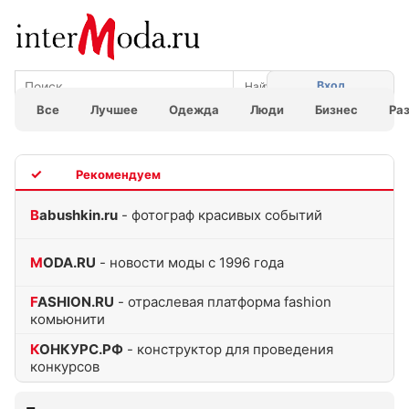
Вход
Все
Лучшее
Одежда
Люди
Бизнес
Ра
TOP
Babushkin.ru
- фотограф красивых событий
MODA.RU
- новости моды с 1996 года
FASHION.RU
- отраслевая платформа fashion
комьюнити
КОНКУРС.РФ
- конструктор для проведения
конкурсов