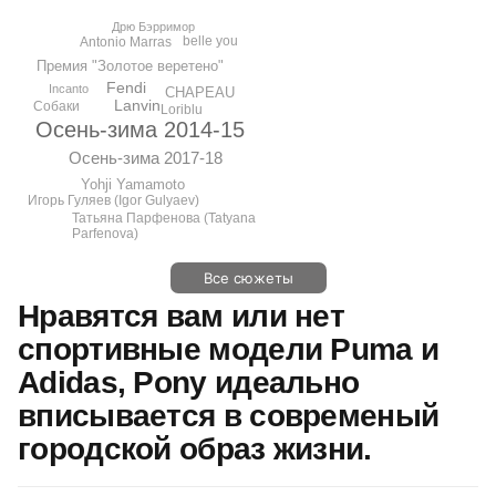
Дрю Бэрримор
belle you
Antonio Marras
Премия "Золотое веретено"
Fendi
Incanto
CHAPEAU
Lanvin
Собаки
Loriblu
Осень-зима 2014-15
Осень-зима 2017-18
Yohji Yamamoto
Игорь Гуляев (Igor Gulyaev)
Татьяна Парфенова (Tatyana
Parfenova)
Все сюжеты
Нравятся вам или нет
спортивные модели Puma и
Adidas, Pony идеально
вписывается в современый
городской образ жизни.