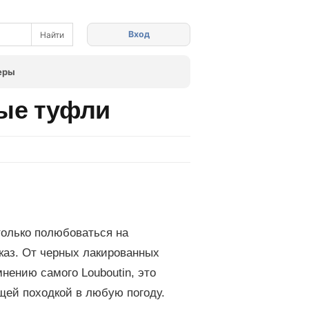
Вход
еры
ные туфли
 только полюбоваться на
аказ. От черных лакированных
нению самого Louboutin, это
щей походкой в любую погоду.