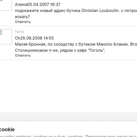
Алина05.04.2007 16:37
подскажите новый адрес бутика Christian Louboutin. с петро
искать?
Ответить
Гость
Ch26.08.2008 14:55
Малая бронная, по соседству с бутиком Маноло Бланик. Вто
Столешниковом п-ке, рядом с кафе "Гоголь".
Ответить
ратная связь
Реклама на сайте
F.A.Q.
О нас
cookie
Электронное СМИ рег. № 77-4978. Перепечатка текстов - только с активной
т сайту работать стабильно и быть удобнее. Продолжая пользоваться с