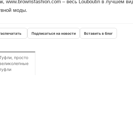
к, www.brownsfashion.com – весь Louboutin в лучшем в
увной моды.
Подписаться на новости
Вставить в блог
Туфли, просто
великолепные
туфли