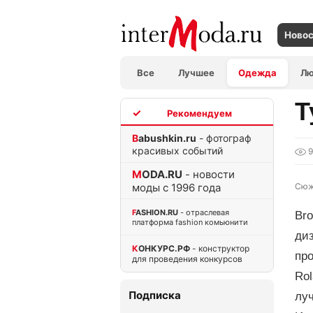
Ново
Все
Лучшее
Одежда
Л
Т
TOP
Babushkin.ru
- фотограф
красивых событий
9
MODA.RU
- новости
моды с 1996 года
Сюж
FASHION.RU
- отраслевая
Br
платформа fashion комьюнити
диз
КОНКУРС.РФ
- конструктор
про
для проведения конкурсов
Rol
Подписка
луч