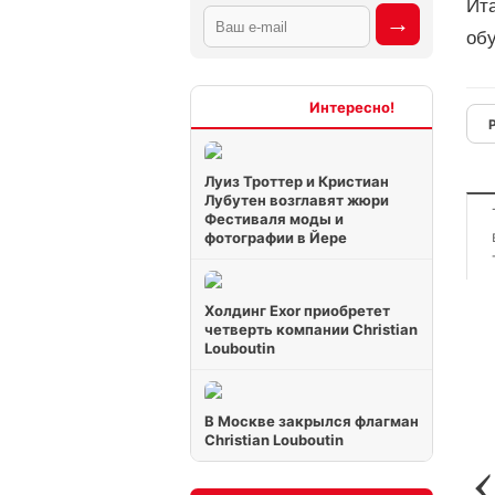
Ита
об
Интересно
Луиз Троттер и Кристиан
Лубутен возглавят жюри
Фестиваля моды и
фотографии в Йере
Холдинг Exor приобретет
четверть компании Christian
Louboutin
В Москве закрылся флагман
Christian Louboutin