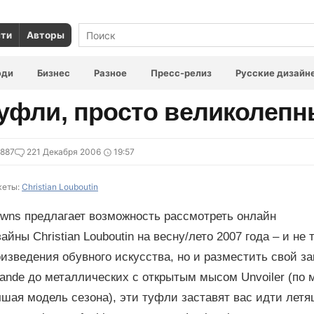
сти
Авторы
юди
Бизнес
Разное
Пресс-релиз
Русские дизайн
уфли, просто великолеп
887
2
21 Декабря 2006
19:57
еты:
Christian Louboutin
owns предлагает возможность рассмотреть онлайн
айны Christian Louboutin на весну/лето 2007 года – и не
изведения обувного искусства, но и разместить свой з
ande до металлических с открытым мысом Unvoiler (по м
шая модель сезона), эти туфли заставят вас идти летя