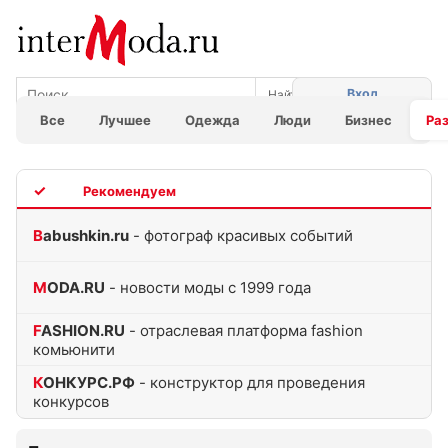
Вход
Все
Лучшее
Одежда
Люди
Бизнес
Ра
TOP
Babushkin.ru
- фотограф красивых событий
MODA.RU
- новости моды с 1999 года
FASHION.RU
- отраслевая платформа fashion
комьюнити
КОНКУРС.РФ
- конструктор для проведения
конкурсов