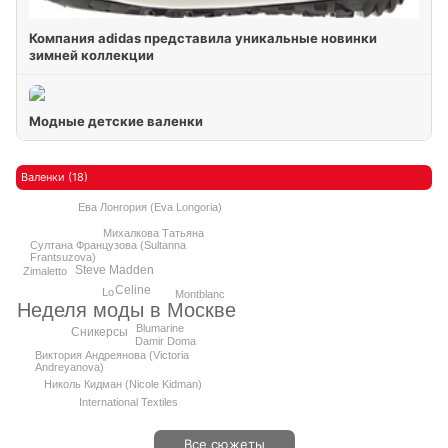
Компания adidas представила уникальные новинки
зимней коллекции
Модные детские валенки
Валенки (18)
Ева Лонгория (Eva Longoria)
Михалкова Татьяна
Султана Французова (Sultanna
Frantsuzova)
Steve Madden
Zimaletto
Celine
Lo
Montblanc
Неделя моды в Москве
Blumarine
Сникерсы
Damir Doma
Виктория Андреянова (Victoria
Andreyanova)
Николь Кидман (Nicole Kidman)
International Textiles
Все сюжеты