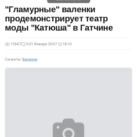
"Гламурные" валенки
продемонстрирует театр
моды "Катюша" в Гатчине
11647
0
31 Января 2007
18:10
Сюжеты:
Валенки