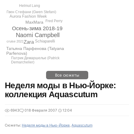
Helmut Lang
Гвен Стефани (Gwen Stefani)
Aurora Fashion Week
Fred Perry
MaxMara
Осень-зима 2018-19
Naomi Campbell
Schiaparelli
Zara
cruise 2021
Татьяна Парфенова (Tatyana
Parfenova)
Патрик Демаршелье (Patrick
Demarchelier)
Все сюжеты
Неделя моды в Нью-Йорке:
коллекция Aquascutum
6943
0
18 Февраля 2007
12:04
Сюжеты:
Неделя моды в Нью-Йорке
,
Aquascutum