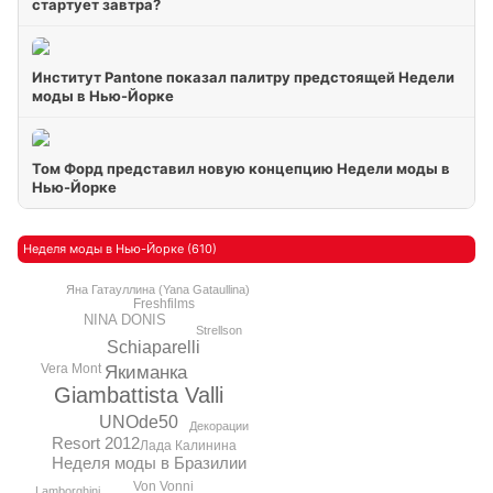
стартует завтра?
Институт Pantone показал палитру предстоящей Недели
моды в Нью-Йорке
Том Форд представил новую концепцию Недели моды в
Нью-Йорке
Неделя моды в Нью-Йорке (610)
Яна Гатауллина (Yana Gataullina)
Freshfilms
NINA DONIS
Strellson
Schiaparelli
Vera Mont
Якиманка
Giambattista Valli
UNOde50
Декорации
Resort 2012
Лада Калинина
Неделя моды в Бразилии
Von Vonni
Lamborghini