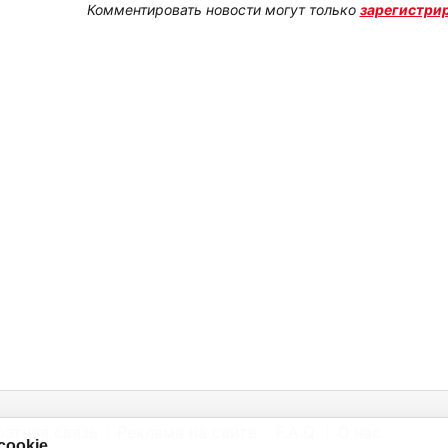
Комментировать новости могут только
зарегистри
ратная связь
Реклама на сайте
F.A.Q.
О нас
cookie