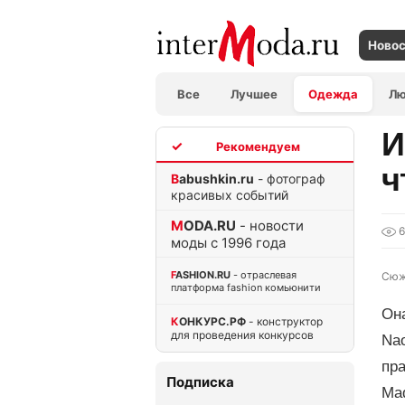
Ново
Все
Лучшее
Одежда
Л
И
TOP
ч
Babushkin.ru
- фотограф
красивых событий
MODA.RU
- новости
моды с 1996 года
FASHION.RU
- отраслевая
Сюж
платформа fashion комьюнити
Она
КОНКУРС.РФ
- конструктор
для проведения конкурсов
Nao
пра
Подписка
Ma