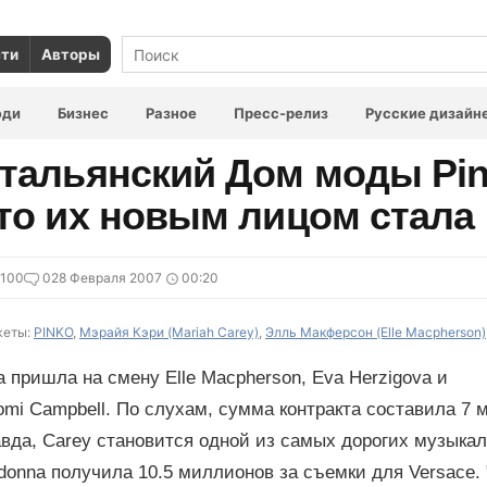
сти
Авторы
юди
Бизнес
Разное
Пресс-релиз
Русские дизайн
тальянский Дом моды Pin
то их новым лицом стала 
6100
0
28 Февраля 2007
00:20
еты:
PINKO
,
Мэрайя Кэри (Mariah Carey)
,
Элль Макферсон (Elle Macpherson)
 пришла на смену Elle Macpherson, Eva Herzigova и
mi Campbell. По слухам, сумма контракта составила 7 
вда, Carey становится одной из самых дорогих музыкал
donna получила 10.5 миллионов за съемки для Versace.