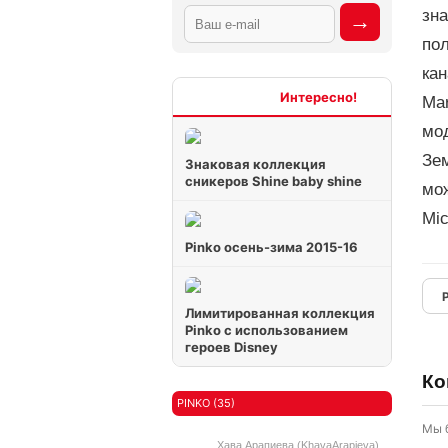
зна
пол
кан
Интересно
Mar
мо
Зем
Знаковая коллекция
сникеров Shine baby shine
мо
Mic
Pinko осень-зима 2015-16
Лимитированная коллекция
Pinko с использованием
героев Disney
Ко
PINKO (35)
Мы 
Хава Арапиева (KhavaArapieva)