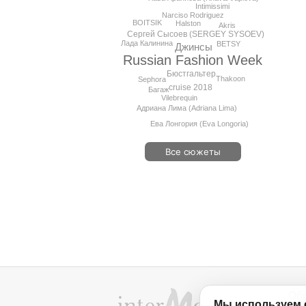
Intimissimi
Narciso Rodriguez
BOITSIK
Halston
Akris
Сергей Сысоев (SERGEY SYSOEV)
Лада Калинина
BETSY
Джинсы
Russian Fashion Week
Бюстгальтер
Thakoon
Sephora
cruise 2018
Багаж
Vilebrequin
Адриана Лима (Adriana Lima)
Ева Лонгория (Eva Longoria)
Все сюжеты
Об
Мы используем 