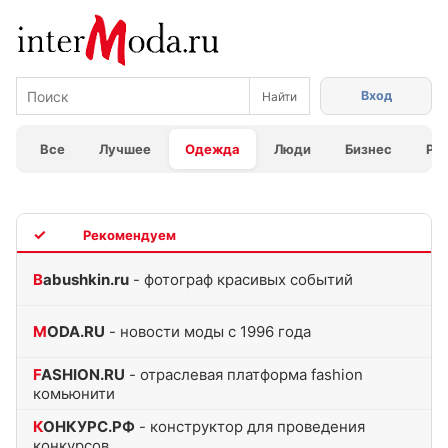
Вход
Все
Лучшее
Одежда
Люди
Бизнес
Ра
TOP
Babushkin.ru
- фотограф красивых событий
MODA.RU
- новости моды с 1996 года
FASHION.RU
- отраслевая платформа fashion
комьюнити
КОНКУРС.РФ
- конструктор для проведения
конкурсов