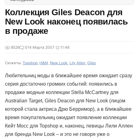
Коллекция Giles Deacon для
New Look наконец появилась
в продаже
8526
0
14 Марта 2007
11:46
Сюжеты:
Topshop
,
H&M
,
New Look
,
Lily Allen
,
Giles
Любительниц моды в ближайшее время ожидает сразу
серия достаточно громких событий: появились в
продаже модные коллекции Stella McCartney для
Australian Target, Giles Deacon для New Look (лицом
которой стала актриса Дрю Берримор), а в ближайшее
время покупательниц ожидает появление коллекции
Кейт Мосс для Topshop и, наконец, певицы Лили Аллен
для бренда New Look – и это не говоря уже о