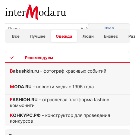
Вход
Все
Лучшее
Одежда
Люди
Бизнес
Ра
TOP
Babushkin.ru
- фотограф красивых событий
MODA.RU
- новости моды с 1996 года
FASHION.RU
- отраслевая платформа fashion
комьюнити
КОНКУРС.РФ
- конструктор для проведения
конкурсов