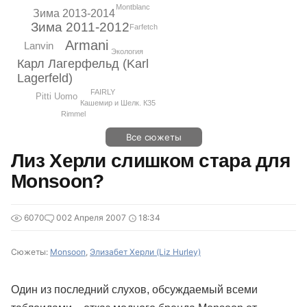
Montblanc
Зима 2013-2014
Зима 2011-2012
Farfetch
Armani
Lanvin
Экология
Карл Лагерфельд (Karl
Lagerfeld)
FAIRLY
Pitti Uomo
Кашемир и Шелк. К35
Rimmel
Все сюжеты
Лиз Херли слишком стара для
Monsoon?
6070
0
02 Апреля 2007
18:34
Сюжеты:
Monsoon
,
Элизабет Херли (Liz Hurley)
Один из последний слухов, обсуждаемый всеми