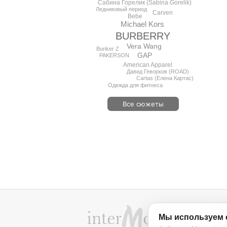
Сабина Горелик (Sabina Gorelik)
Ледниковый период
Carven
Bebe
Michael Kors
BURBERRY
Vera Wang
Bunker Z
GAP
PAKERSON
American Apparel
Давид Геворков (ROAD)
Сartas (Елена Картас)
Одежда для фитнеса
Все сюжеты
Об
Мы используем 