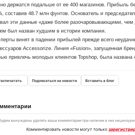
но держатся подальше от ее 400 магазинов. Прибыль бе
, составив 48.7 млн фунтов. Основатель и председате
звал эти данные «даже более разочаровывающими, чем 
тем был назван худшим в истории компании.
сперты винят в падении прибылей прежде всего неудач
ессуаров Accessorize. Линия «Fusion», запущенная брен
лью привлечь молодых клиентов Topshop, была названа 
Подписаться на новости
Вставить в блог
мментарии
будем вынуждены удалить ваши комментарии при наличии в них нецензурно
Комментировать новости могут только
зарегистри