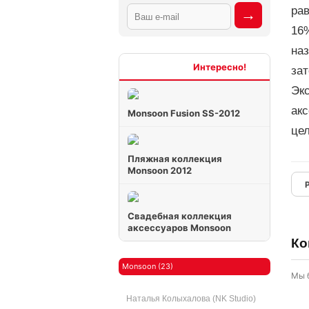
рав
16%
на
Интересно
за
Эк
акс
Monsoon Fusion SS-2012
це
Пляжная коллекция
Monsoon 2012
Свадебная коллекция
аксессуаров Monsoon
Ко
Monsoon (23)
Мы 
Наталья Колыхалова (NK Studio)