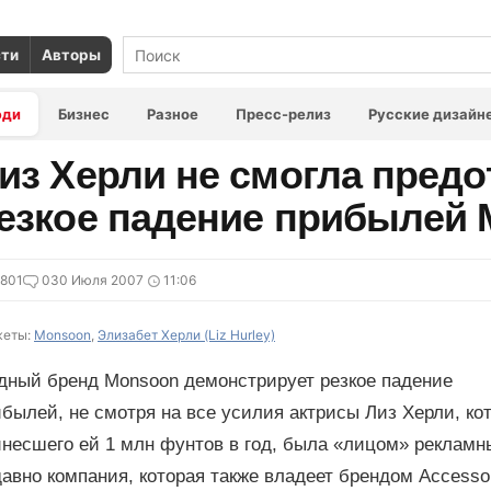
сти
Авторы
юди
Бизнес
Разное
Пресс-релиз
Русские дизайн
из Херли не смогла предо
езкое падение прибылей
801
0
30 Июля 2007
11:06
еты:
Monsoon
,
Элизабет Херли (Liz Hurley)
дный бренд Monsoon демонстрирует резкое падение
былей, не смотря на все усилия актрисы Лиз Херли, кот
инесшего ей 1 млн фунтов в год, была «лицом» рекламн
авно компания, которая также владеет брендом Accessor