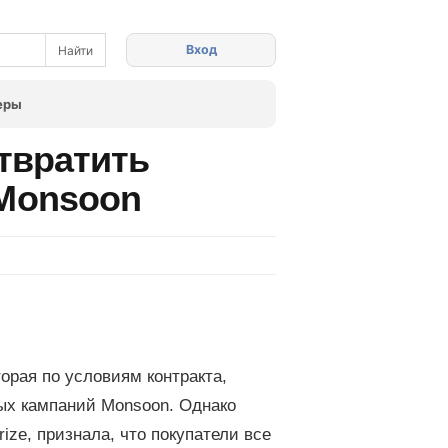
Вход
еры
твратить
 Monsoon
орая по условиям контракта,
ых кампаний Monsoon. Однако
ize, признала, что покупатели все