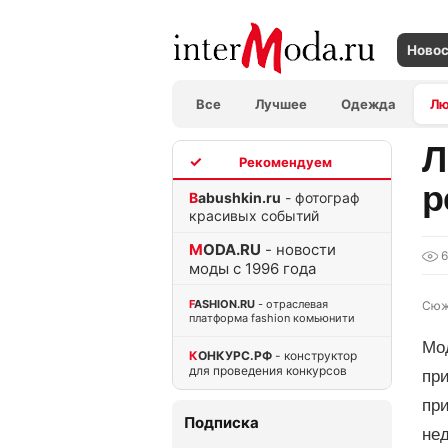
Ново
Все
Лучшее
Одежда
Л
Л
TOP
р
Babushkin.ru
- фотограф
красивых событий
MODA.RU
- новости
6
моды с 1996 года
FASHION.RU
- отраслевая
Сюж
платформа fashion комьюнити
Мо
КОНКУРС.РФ
- конструктор
для проведения конкурсов
при
пр
Подписка
нед