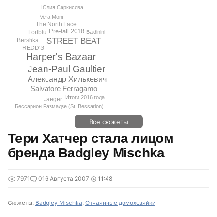
Юлия Саркисова
Vera Mont
The North Face
Pre-fall 2018
Loriblu
Baldinini
STREET BEAT
Bershka
REDD'S
Harper's Bazaar
Jean-Paul Gaultier
Александр Хилькевич
Salvatore Ferragamo
Итоги 2016 года
Jaeger
Бессарион Размадзе (St. Bessarion)
Все сюжеты
Тери Хатчер стала лицом
бренда Badgley Mischka
7971
0
16 Августа 2007
11:48
Сюжеты:
Badgley Mischka
,
Отчаянные домохозяйки