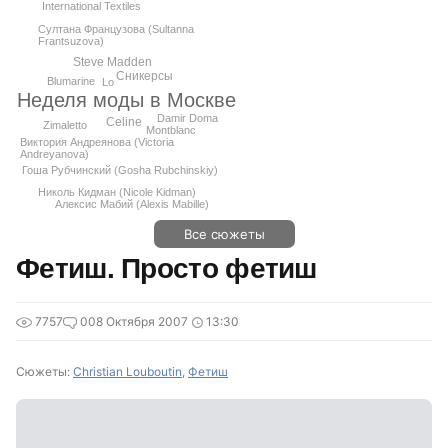
International Textiles
Султана Французова (Sultanna
Frantsuzova)
Steve Madden
Сникерсы
Blumarine
Lo
Неделя моды в Москве
Damir Doma
Celine
Zimaletto
Montblanc
Виктория Андреянова (Victoria
Andreyanova)
Гоша Рубчинский (Gosha Rubchinskiy)
Николь Кидман (Nicole Kidman)
Алексис Мабий (Alexis Mabille)
Все сюжеты
Фетиш. Просто фетиш
7757
0
08 Октября 2007
13:30
Сюжеты:
Christian Louboutin
,
Фетиш