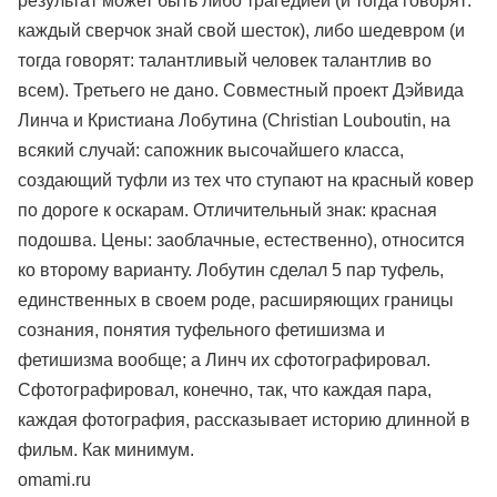
результат может быть либо трагедией (и тогда говорят:
каждый сверчок знай свой шесток), либо шедевром (и
тогда говорят: талантливый человек талантлив во
всем). Третьего не дано. Совместный проект Дэйвида
Линча и Кристиана Лобутина (Christian Louboutin, на
всякий случай: сапожник высочайшего класса,
создающий туфли из тех что ступают на красный ковер
по дороге к оскарам. Отличительный знак: красная
подошва. Цены: заоблачные, естественно), относится
ко второму варианту. Лобутин сделал 5 пар туфель,
единственных в своем роде, расширяющих границы
сознания, понятия туфельного фетишизма и
фетишизма вообще; а Линч их сфотографировал.
Сфотографировал, конечно, так, что каждая пара,
каждая фотография, рассказывает историю длинной в
фильм. Как минимум.
omami.ru