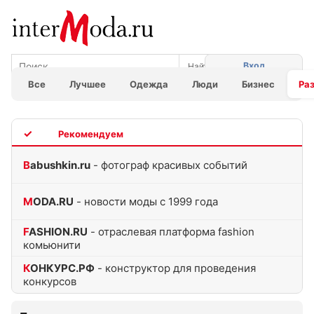
Вход
Все
Лучшее
Одежда
Люди
Бизнес
Ра
TOP
Babushkin.ru
- фотограф красивых событий
MODA.RU
- новости моды с 1999 года
FASHION.RU
- отраслевая платформа fashion
комьюнити
КОНКУРС.РФ
- конструктор для проведения
конкурсов