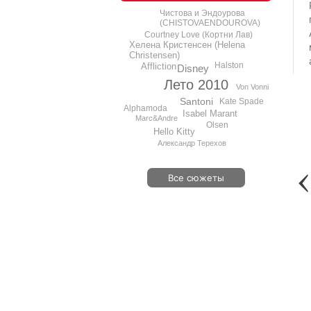
Чистова и Эндоурова
(CHISTOVAENDOUROVA)
Courtney Love (Кортни Лав)
Хелена Кристенсен (Helena
Christensen)
Halston
Affliction
Disney
Лето 2010
Von Vonni
Santoni
Kate Spade
Alphamoda
Isabel Marant
Marc&Andre
Olsen
Hello Kitty
Александр Терехов
Все сюжеты