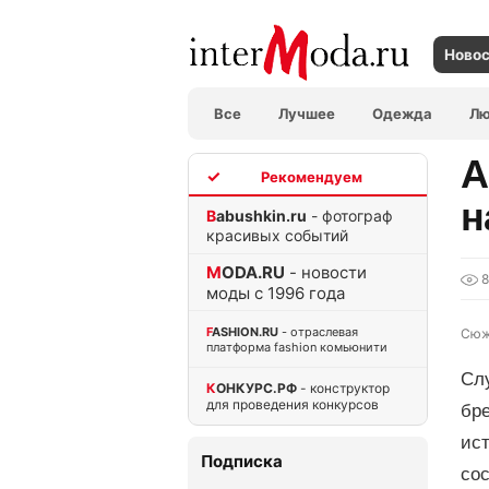
Ново
Все
Лучшее
Одежда
Л
A
TOP
н
Babushkin.ru
- фотограф
красивых событий
MODA.RU
- новости
8
моды с 1996 года
FASHION.RU
- отраслевая
Сюж
платформа fashion комьюнити
Слу
КОНКУРС.РФ
- конструктор
для проведения конкурсов
бре
ист
Подписка
сос