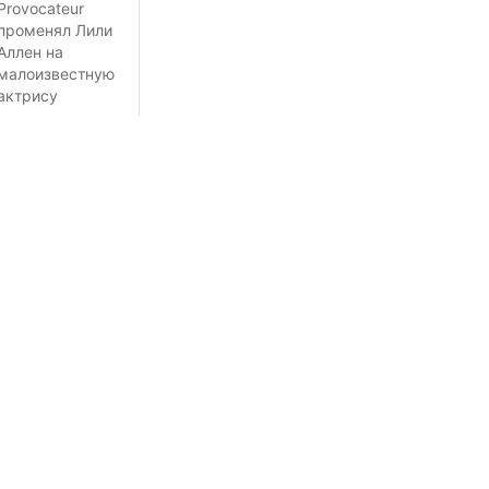
Provocateur
променял Лили
Аллен на
малоизвестную
актрису