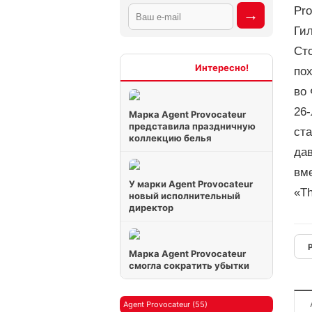
Pro
Гил
Сто
Интересно
пох
во
26-
Марка Agent Provocateur
представила праздничную
ста
коллекцию белья
дав
вме
У марки Agent Provocateur
«Th
новый исполнительный
директор
Марка Agent Provocateur
смогла сократить убытки
Agent Provocateur (55)