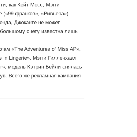
ти, как Кейт Мосс, Мэгги
е («99 франков», «Ривьера»).
енда, Джоканте не может
о большому счету известна лишь
лам «The Adventures of Miss AP»,
 in Lingerie», Мэгги Гилленхаал
nor», модель Кэтрин Бейли снялась
ув. Всего же рекламная кампания