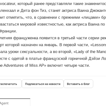
vocateur, который ранее представляли такие знаменитос
ленхаал и Дита фон Тиз, станет актриса Ваина Джокант
ит отметить, что, в сравнении с прежними «лицами» бр
вастаться мировой известностью, как актриса Ваина п
 Франции.
летняя француженка появится в третьей части серии рек
рт которой назначен на январь. В первой части, «Lessons
ала уроки сексуальности, а во второй, «Lady of the Ma
сте с одетой в платье французской горничной Дэйзи Ло
e Adventures of Miss AP» включит четыре части.
Подписаться на новости
Вставить в блог
Agent