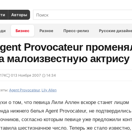
сти
Авторы
юди
Бизнес
Разное
Пресс-релиз
Русские дизайн
gent Provocateur промен
а малоизвестную актрису
174
0
13 Ноября 2007
14:34
еты:
Agent Provocateur
,
Lily Allen
хи о том, что певица Лили Аллен вскоре станет лицом
нда нижнего белья Agent Provocateur, не подтвердились
очников, согласно которым певице уже предложили конт
тавила шестизначное число. Теперь же стало известно,