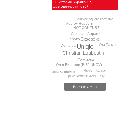
Бижутерия, украшения,
драгоценности (695)
Конкурс одного костюма
Audrey Hepburn
HOT COUTURE
American Apparel
Экзерсис
Donatto
Ума Турман
Uniqlo
Demurya
Christian Louboutin
Converse
Олег Бирюков (BIRYUKOV)
Rudolf Kampf
Julia Sindrevich
Грейс Келли (Grace Kelly)
Все сюжеты