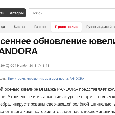
сти
Авторы
юди
Бизнес
Разное
Пресс-релиз
Русские дизайн
сеннее обновление ювел
ANDORA
3294
0
04 Ноября 2013
18:41
еты:
Бижутерия, украшения, драгоценности
,
PANDORA
ой осенью ювелирная марка PANDORA представляет кол
иле. Утончённые и изысканные ажурные шармы, подвески
ребра, инкрустированы сверкающей зелёной шпинелью. 
слет цвета хаки, который отсылает нас к воспоминания