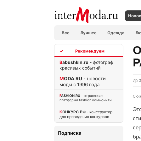
Ново
Все
Лучшее
Одежда
Л
О
TOP
P
Babushkin.ru
- фотограф
красивых событий
MODA.RU
- новости
моды с 1996 года
FASHION.RU
- отраслевая
Сюж
платформа fashion комьюнити
Эт
КОНКУРС.РФ
- конструктор
для проведения конкурсов
ст
се
Подписка
бра