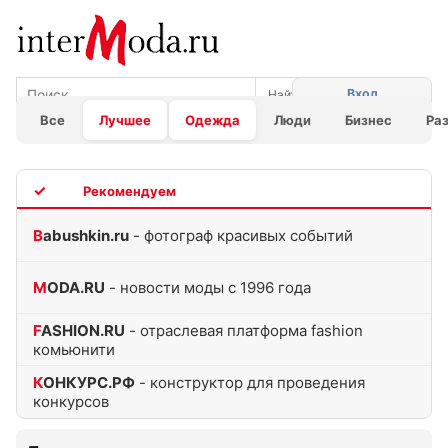
Вход
Все
Лучшее
Одежда
Люди
Бизнес
Ра
TOP
Babushkin.ru
- фотограф красивых событий
MODA.RU
- новости моды с 1996 года
FASHION.RU
- отраслевая платформа fashion
комьюнити
КОНКУРС.РФ
- конструктор для проведения
конкурсов