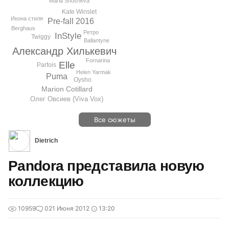
Maria Shosheva
Kate Winslet
Икона стиля
Pre-fall 2016
Berghaus
Ретро
InStyle
Twiggy
Ballantyne
Александр Хилькевич
Fornarina
Elle
Parfois
Helen Yarmak
Puma
Oysho
Marion Cotillard
Олег Овсиев (Viva Vox)
Все сюжеты
Dietrich
Pandora представила новую
коллекцию
10959
0
21 Июня 2012
13:20