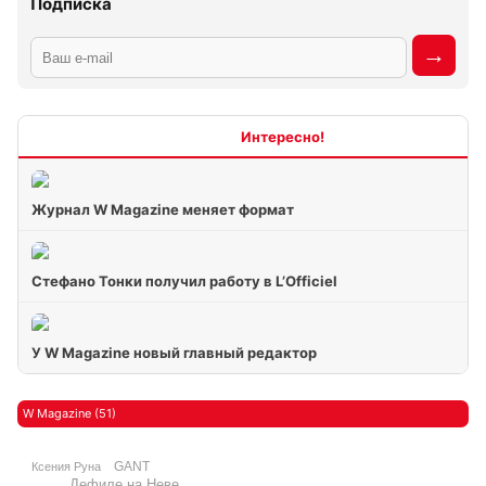
Подписка
Интересно
Журнал W Magazine меняет формат
Стефано Тонки получил работу в L’Officiel
У W Magazine новый главный редактор
W Magazine (51)
GANT
Ксения Руна
Дефиле на Неве