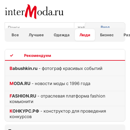
Вход
Все
Лучшее
Одежда
Люди
Бизнес
Ра
TOP
Babushkin.ru
- фотограф красивых событий
MODA.RU
- новости моды с 1996 года
FASHION.RU
- отраслевая платформа fashion
комьюнити
КОНКУРС.РФ
- конструктор для проведения
конкурсов