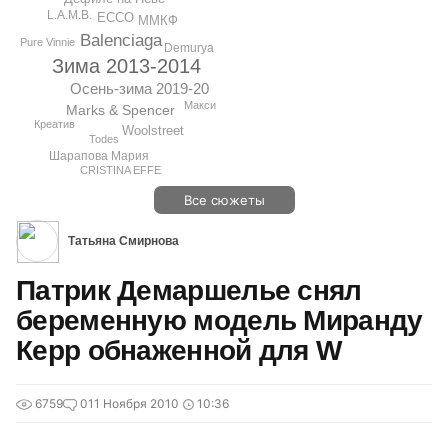
L.A.M.B.
ECCO
ММКФ
Balenciaga
Pure Vinnie
Demurya
Зима 2013-2014
Осень-зима 2019-20
Макси
Marks & Spencer
Креатив
Woolstreet
Todes
Шарапова Мария
CRISTINA EFFE
Все сюжеты
Татьяна Смирнова
Патрик Демаршелье снял
беременную модель Миранду
Керр обнаженной для W
6759
0
11 Ноября 2010
10:36