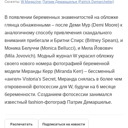
Сюжеты:
W Magazine
,
Патрик Демаршелье (Patrick Demarchelier)
В появлении беременных знаменитостей на обложке
глянца обнаженными – после Деми Мур (Demi Moore) к
аналогичному способу привлечения скандального
внимания прибегали и Бритни Спирс (Britney Spears), и
Моника Белуччи (Monica Bellucci), и Мила Йовович
(Mila Jovovich). Модный журнал W украсил обложку
своего нового номера фотографией беременной
модели Миранды Керр (Miranda Kerr) – бессменный
«ангел» Vistoria's Secret, Миранда снялась в более чем
откровенной фотосессии для W, будучи на 6 месяце
беременности. Созданием фотосессии занимался
известный fashion-фотограф Патрик Демаршелье.
Подписаться на новости