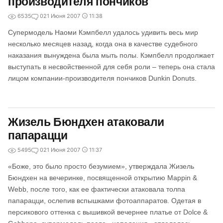
производителя пончиков
6535
0
21 Июня 2007
11:38
Супермодель Наоми Кэмпбелл удалось удивить весь мир
несколько месяцев назад, когда она в качестве судебного
наказания вынуждена была мыть полы. Кэмпбелл продолжает
выступать в несвойственной для себя роли – теперь она стала
лицом компании-производителя пончиков Dunkin Donuts.
Жизель Бюндхен атаковали
папарацци
5495
0
21 Июня 2007
11:37
«Боже, это было просто безумием», утверждала Жизель
Бюндхен на вечеринке, посвященной открытию Mappin &
Webb, после того, как ее фактически атаковала толпа
папарацци, ослепив вспышками фотоаппаратов. Одетая в
персикового оттенка с вышивкой вечернее платье от Dolce &