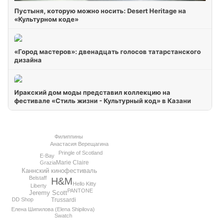
Пустыня, которую можно носить: Desert Heritage на
«Культурном коде»
«Город мастеров»: двенадцать голосов татарстанского
дизайна
Иракский дом моды представил коллекцию на
фестивале «Стиль жизни - Культурный код» в Казани
Филиппины
Анастасия Верещагина
Pringle of Scotland
E-Bay
Marie Claire
Grazia
Каннский кинофестиваль
Belstaff
H&M
Hello Kitty
Liberty
PANTONE
Jeremy Scott
DD Shop
Trussardi
Елена Шипилова (Elena Shipilova)
Swatch