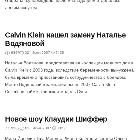
Gabbana, супермодель после «нападения» отделалась
легким испугом.
Calvin Klein нашел замену Наталье
Водяновой
6367
0
21 Июня 2007
11:35
Наталья Водянова, представлявшая коллекции модного дома
Calvin Klein с 2003 года, вследствие беременности вынуждена
была временно приостановить сотрудничество с брендом.
Место Водяновой в кампании осень 2007 Calvin Klein
Collection займет финская модель Суви.
Новое шоу Клаудии Шиффер
9202
0
20 Июня 2007
00:19
Мила Йовович, Ева Мендес, Диана Крюгер и сестры Олсен