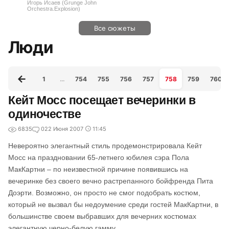
Игорь Исаев (Grunge John
Orchestra.Explosion)
Все сюжеты
Люди
1
…
754
755
756
757
758
759
760
Кейт Мосс посещает вечеринки в
одиночестве
6835
0
22 Июня 2007
11:45
Невероятно элегантный стиль продемонстрировала Кейт
Мосс на праздновании 65-летнего юбилея сэра Пола
МакКартни – по неизвестной причине появившись на
вечеринке без своего вечно растрепанного бойфренда Пита
Доэрти. Возможно, он просто не смог подобрать костюм,
который не вызвал бы недоумение среди гостей МакКартни, в
большинстве своем выбравших для вечерних костюмах
элегантную черно-белую гамму.