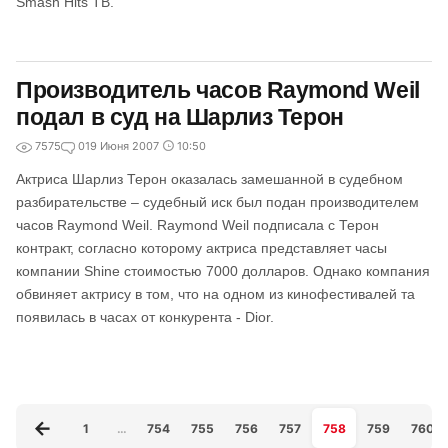
Smash Hits ТВ.
Производитель часов Raymond Weil
подал в суд на Шарлиз Терон
7575
0
19 Июня 2007
10:50
Актриса Шарлиз Терон оказалась замешанной в судебном
разбирательстве – судебный иск был подан производителем
часов Raymond Weil. Raymond Weil подписала с Терон
контракт, согласно которому актриса представляет часы
компании Shine стоимостью 7000 долларов. Однако компания
обвиняет актрису в том, что на одном из кинофестивалей та
появилась в часах от конкурента - Dior.
1
…
754
755
756
757
758
759
760