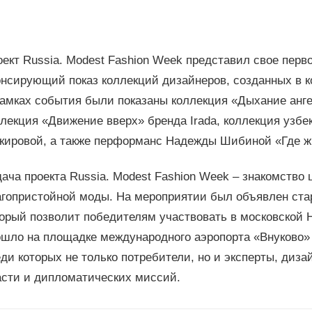
оект Russia. Modest Fashion Week представил свое пер
онсирующий показ коллекций дизайнеров, созданных в 
рамках события были показаны коллекция «Дыхание анг
лекция «Движение вверх» бренда Irada, коллекция узбе
кировой, а также перформанс Надежды Шибиной «Где жи
ача проекта Russia. Modest Fashion Week – знакомство
агопристойной моды. На мероприятии был объявлен стар
торый позволит победителям участвовать в московской
ошло на площадке международного аэропорта «Внуково» 
ди которых не только потребители, но и эксперты, диза
асти и дипломатических миссий.