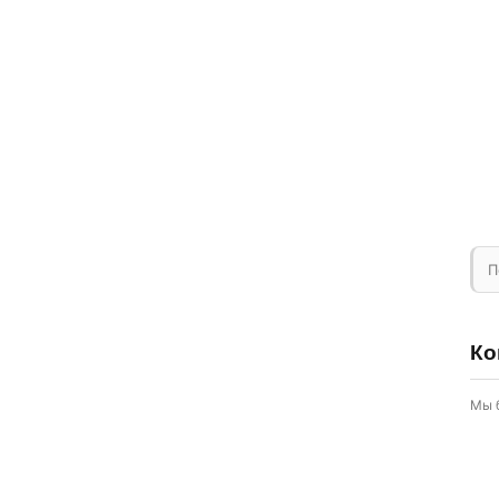
П
Ко
Мы 