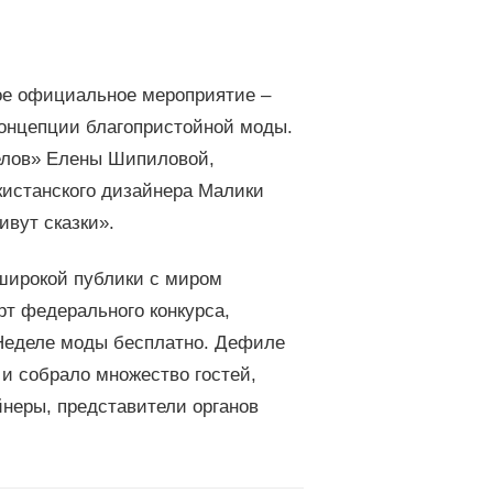
вое официальное мероприятие –
концепции благопристойной моды.
елов» Елены Шипиловой,
кистанского дизайнера Малики
вут сказки».
 широкой публики с миром
т федерального конкурса,
 Неделе моды бесплатно. Дефиле
и собрало множество гостей,
йнеры, представители органов