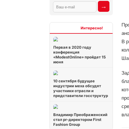
Пр
Интересно
ан
В 
Первая в 2020 году
кол
конференция
«ModestOnline» пройдет 15
Ша
июня
Зад
10 сентября будущее
бл
индустрии меха обсудят
ко
участники отрасли и
представители госструктур
пр
сре
вл
Владимир Преображенский
стал pr-директором First
Fashion Group