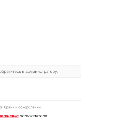
обратитесь к администратору
.
й брани и оскорблений.
рованные
пользователи.