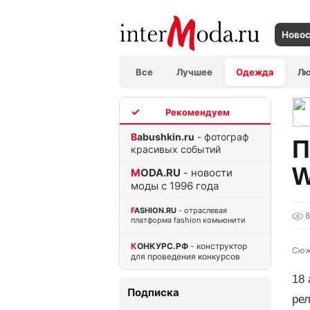
Ново
Все
Лучшее
Одежда
Л
TOP
Babushkin.ru
- фотограф
П
красивых событий
W
MODA.RU
- новости
моды с 1996 года
FASHION.RU
- отраслевая
8
платформа fashion комьюнити
КОНКУРС.РФ
- конструктор
Сюж
для проведения конкурсов
18
Подписка
ре