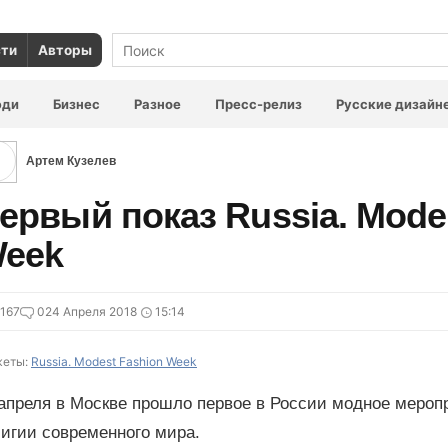
сти
Авторы
юди
Бизнес
Разное
Пресс-релиз
Русские дизайн
Артем Кузелев
ервый показ Russia. Mode
eek
167
0
24 Апреля 2018
15:14
еты:
Russia. Modest Fashion Week
 апреля в Москве прошло первое в России модное меро
лигии современного мира.