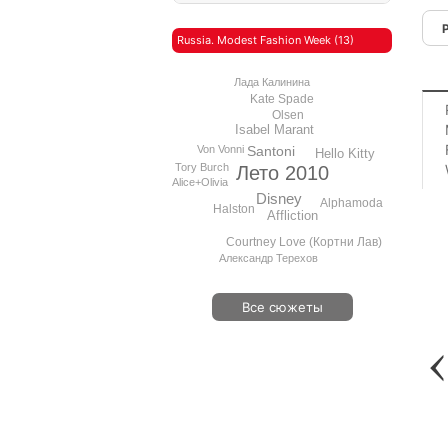
Russia. Modest Fashion Week (13)
Лада Калинина
Kate Spade
Olsen
Isabel Marant
Von Vonni
Santoni
Hello Kitty
Tory Burch
Лето 2010
Alice+Olivia
Disney
Alphamoda
Halston
Affliction
Courtney Love (Кортни Лав)
Александр Терехов
Все сюжеты