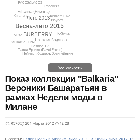
FACES&LACES
Peacocks
Rihanna (Рианна)
Креатив
Kenneth Cole
Лето 2013
Playboy
Весна-лето 2015
K-Swiss
BURBERRY
Muse
Наталья Водянова
Каннские Львы
Fashion TV
Павел Ерокин (Pavel Erokin)
Нейларт, бодиарт, бодипейнтинг
Все сюжеты
Показ коллекции "Balkaria"
Вероники Башаратьян в
рамках Недели моды в
Милане
6576
2
01 Марта 2012
12:28
Сюжеты:
Неделя моды в Милане
,
Зима 2012-13
,
Осень-зима 2012-13
,