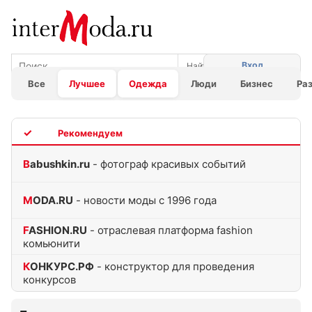
Вход
Все
Лучшее
Одежда
Люди
Бизнес
Ра
TOP
Babushkin.ru
- фотограф красивых событий
MODA.RU
- новости моды с 1996 года
FASHION.RU
- отраслевая платформа fashion
комьюнити
КОНКУРС.РФ
- конструктор для проведения
конкурсов