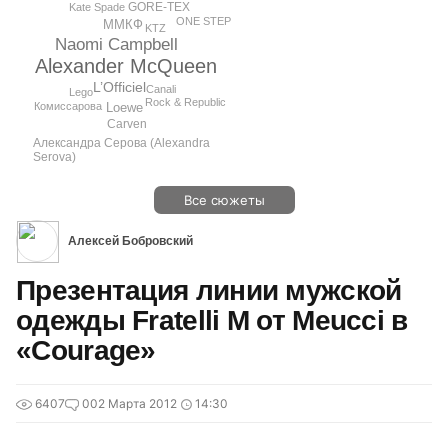
GORE-TEX
Kate Spade
ONE STEP
ММКФ
KTZ
Naomi Campbell
Alexander McQueen
L’Officiel
Canali
Lego
Rock & Republic
Комиссарова
Loewe
Carven
Александра Серова (Alexandra
Serova)
Все сюжеты
Алексей Бобровский
Презентация линии мужской
одежды Fratelli M от Meucci в
«Courage»
6407
0
02 Марта 2012
14:30