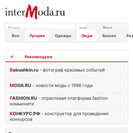
Вход
Все
Лучшее
Одежда
Люди
Бизнес
Ра
TOP
Babushkin.ru
- фотограф красивых событий
MODA.RU
- новости моды с 1996 года
FASHION.RU
- отраслевая платформа fashion
комьюнити
КОНКУРС.РФ
- конструктор для проведения
конкурсов