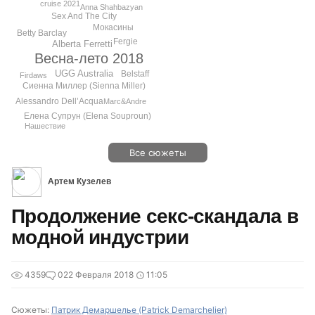
cruise 2021
Anna Shahbazyan
Sex And The City
Мокасины
Betty Barclay
Fergie
Alberta Ferretti
Весна-лето 2018
UGG Australia
Belstaff
Firdaws
Сиенна Миллер (Sienna Miller)
Alessandro Dell’Acqua
Marc&Andre
Елена Супрун (Elena Souproun)
Нашествие
Все сюжеты
Артем Кузелев
Продолжение секс-скандала в
модной индустрии
4359
0
22 Февраля 2018
11:05
Сюжеты:
Патрик Демаршелье (Patrick Demarchelier)