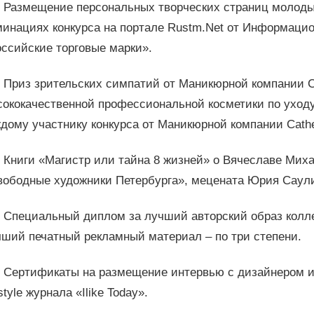
Размещение персональных творческих страниц молоды
минациях конкурса на портале Rustm.Net от Информацио
оссийские торговые марки».
Приз зрительских симпатий от Маникюрной компании Ca
ококачественной профессиональной косметики по уходу
дому участнику конкурса от Маникюрной компании Cathe
Книги «Магистр или тайна 8 жизней» о Вячеславе Миха
вободные художники Петербурга», мецената Юрия Саул
Специальный диплом за лучший авторский образ колл
чший печатный рекламный материал – по три степени.
Сертификаты на размещение интервью с дизайнером и л
estyle журнала «Ilike Today».