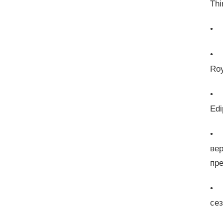
Thi
• 
• 
Roy
• 
Edi
• 
ве
пр
• С
сез