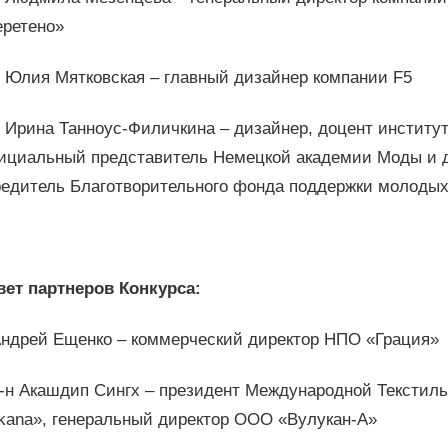
еретено»
Юлия Мятковская – главный дизайнер компании F5
Ирина Танноус-Филичкина – дизайнер, доцент институ
ициальный представитель Немецкой академии Моды и 
редитель Благотворительного фонда поддержки молодых
вет партнеров Конкурса:
Андрей Ещенко – коммерческий директор НПО «Грация»
Г-н Акашдип Сингх – президент Международной Текстиль
lkana», генеральный директор ООО «Вулукан-А»