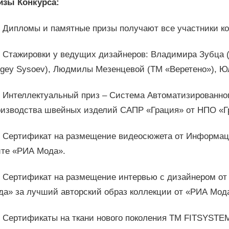
изы Конкурса:
Дипломы и памятные призы получают все участники ко
Стажировки у ведущих дизайнеров: Владимира Зубца (
rgey Sysoev), Людмилы Мезенцевой (ТМ «Веретено»), Юл
Интеллектуальный приз – Система Автоматизированног
оизводства швейных изделий САПР «Грация» от НПО «Г
Сертификат на размещение видеосюжета от Информаци
йте «РИА Мода».
Сертификат на размещение интервью с дизайнером от
да» за лучший авторский образ коллекции от «РИА Мод
Сертификаты на ткани нового поколения ТМ FITSYSTE