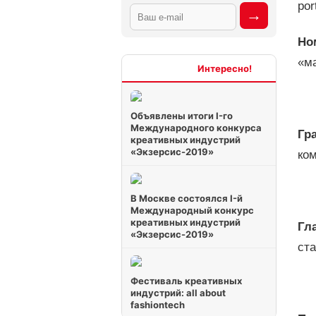
por
Но
«м
Интересно
Объявлены итоги I-го
Международного конкурса
Гра
креативных индустрий
«Экзерсис-2019»
ко
В Москве состоялся I-й
Международный конкурс
креативных индустрий
Гл
«Экзерсис-2019»
ст
Фестиваль креативных
индустрий: all about
fashiontech