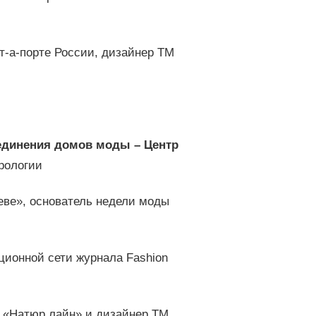
-а-порте России, дизайнер ТМ
единения домов моды – Центр
урологии
ве», основатель недели моды
ционной сети журнала Fashion
 «Натюр лайн» и дизайнер ТМ