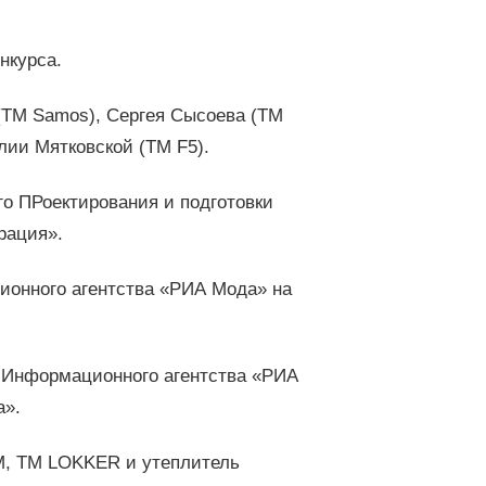
нкурса.
ТМ Samos), Сергея Сысоева (ТМ
ии Мятковской (ТМ F5).
о ПРоектирования и подготовки
рация».
онного агентства «РИА Мода» на
 Информационного агентства «РИА
а».
M, ТМ LOKKER и утеплитель