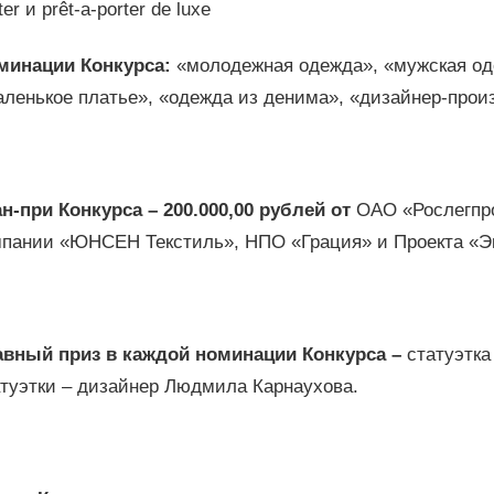
ter и prêt-a-porter de luxe
минации Конкурса:
«молодежная одежда», «мужская од
аленькое платье», «одежда из денима», «дизайнер-про
н-при Конкурса – 200.000,00 рублей от
ОАО «Рослегпр
мпании «ЮНСЕН Текстиль», НПО «Грация» и Проекта «Э
авный приз в каждой номинации Конкурса –
статуэтка
атуэтки – дизайнер Людмила Карнаухова.