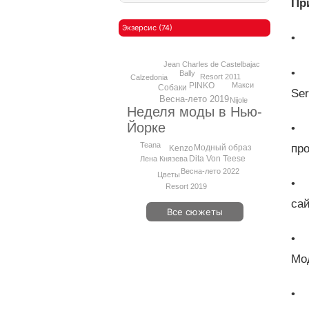
Пр
Экзерсис (74)
• 
Jean Charles de Castelbajac
• 
Bally
Resort 2011
Calzedonia
Макси
PINKO
Собаки
Se
Весна-лето 2019
Nijole
Неделя моды в Нью-
Йорке
• 
Teana
пр
Модный образ
Kenzo
Dita Von Teese
Лена Князева
Весна-лето 2022
Цветы
• 
Resort 2019
са
Все сюжеты
• 
Мо
• 