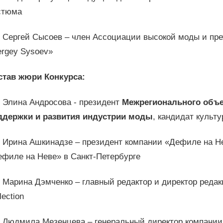
стюма
Сергей Сысоев – член Ассоциации высокой моды и прет
ergey Sysoev»
став жюри Конкурса:
Элина Андросова - президент
Межрегионального объ
ддержки и развития индустрии моды
, кандидат культ
Ирина Ашкинадзе – президент компании «Дефиле на Не
ефиле на Неве» в Санкт-Петербурге
Марина Дэмченко – главный редактор и директор редак
lection
Людмила Мезенцева – генеральный директор компании