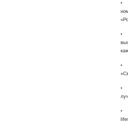
• 
но
«Р
• 
выс
каж
• 
«С
• 
лу
• 
lif