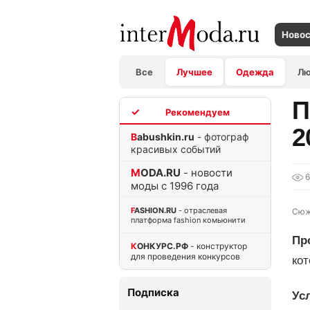
Ново
Все
Лучшее
Одежда
Л
П
TOP
2
Babushkin.ru
- фотограф
красивых событий
MODA.RU
- новости
моды с 1996 года
FASHION.RU
- отраслевая
Сюж
платформа fashion комьюнити
Пр
КОНКУРС.РФ
- конструктор
для проведения конкурсов
ко
Подписка
Ус