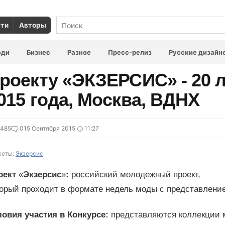
сти
Авторы
юди
Бизнес
Разное
Пресс-релиз
Русские дизайн
роекту «ЭКЗЕРСИС» - 20 л
015 года, Москва, ВДНХ
6485
0
15 Сентября 2015
11:27
еты:
Экзерсис
оект
«
Экзерсис
»
:
российский молодежный проект,
торый проходит в формате недель моды с представлени
ловия участия в Конкурсе:
представляются коллекции м