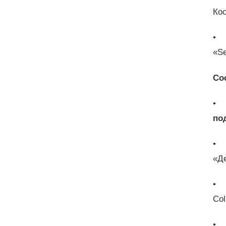
Ко
• 
«S
Со
• 
по
• 
«Д
• 
Col
• 